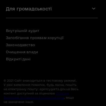
Мистецтво
Стажування
Для громадськості
Мистецька освіта
Звернення громадян
Громадська рада
Внутрішній аудит
Консультації з громадськістю
Запобігання проявам корупції
Доступ до публічної інформації
Законодавство
Безоплатна первинна правнича допомога
Очищення влади
Відкриті дані
© 2021 Сайт знаходиться в тестовому режимі.
У разі виявлення помилок, будь ласка, пишіть
на електронну пошту:
agency@arts.gov.ua
Весь
контент доступний за ліцензією
Creative
Commons Attribution 4.0 International
, якщо
не зазначено інше.