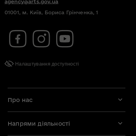
agency@arts.gov.ua
01001, м. Київ, Бориса Грінченка, 1
Налаштування доступності
Про нас
Місія і візія
Напрями діяльності
Команда
Вакансії