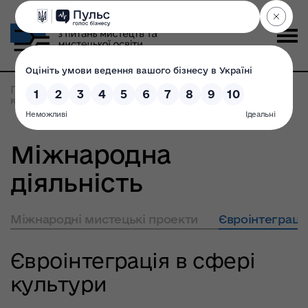
Головна
>
Мистецтво
>
Євроінтеграція в сфері
культури
Міжнародна
діяльність
Міжнародні мистецькі проекти
Євроінтеграція
Євроінтеграція в сфері
культури