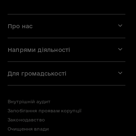
Про нас
Місія і візія
Напрями діяльності
Команда
Вакансії
Мистецтво
Стажування
Для громадськості
Мистецька освіта
Звернення громадян
Громадська рада
Внутрішній аудит
Консультації з громадськістю
Запобігання проявам корупції
Доступ до публічної інформації
Законодавство
Безоплатна первинна правнича допомога
Очищення влади