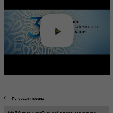
Попередня новина
Майбутнє української опери можливе –