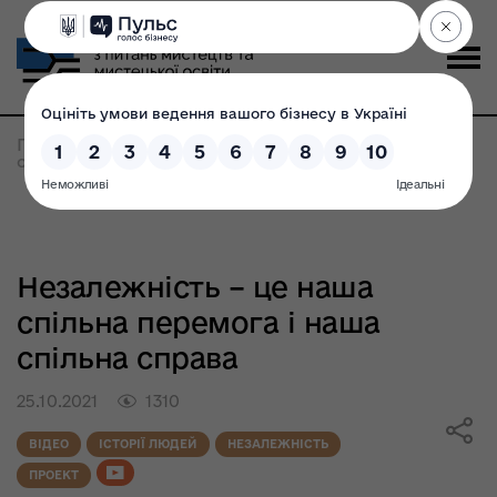
Головна
>
Всі новини
>
Незалежність – це наша
спільна перемога і наша спільна справа
Незалежність – це наша
спільна перемога і наша
спільна справа
25.10.2021
1310
ВІДЕО
ІСТОРІЇ ЛЮДЕЙ
НЕЗАЛЕЖНІСТЬ
ПРОЕКТ