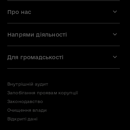
Про нас
Місія і візія
Напрями діяльності
Команда
Вакансії
Мистецтво
Стажування
Для громадськості
Мистецька освіта
Звернення громадян
Громадська рада
Внутрішній аудит
Консультації з громадськістю
Запобігання проявам корупції
Доступ до публічної інформації
Законодавство
Безоплатна первинна правнича допомога
Очищення влади
Відкриті дані