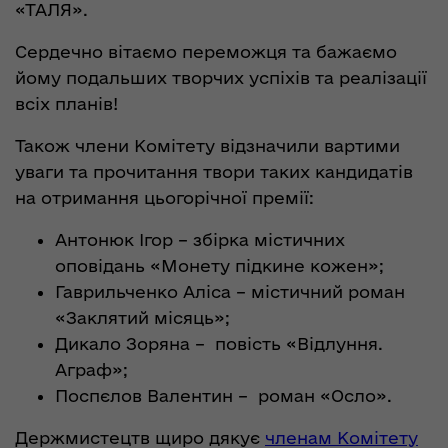
«ТАЛЯ».
Сердечно вітаємо переможця та бажаємо
йому подальших творчих успіхів та реалізації
всіх планів!
Також члени Комітету відзначили вартими
уваги та прочитання твори таких кандидатів
на отримання цьогорічної премії:
Антонюк Ігор – збірка містичних
оповідань «Монету підкине кожен»;
Гаврильченко Аліса – містичний роман
«Заклятий місяць»;
Дикало Зоряна – повість «Відлуння.
Аграф»;
Поспєлов Валентин – роман «Осло».
Держмистецтв щиро дякує
членам Комітету