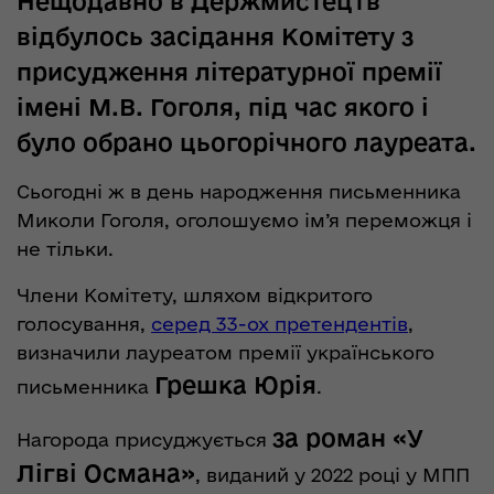
Нещодавно в Держмистецтв
відбулось засідання Комітету з
присудження літературної премії
імені М.В. Гоголя, під час якого і
було обрано цьогорічного лауреата.
Сьогодні ж в день народження письменника
Миколи Гоголя, оголошуємо ім’я переможця і
не тільки.
Члени Комітету, шляхом відкритого
голосування,
серед 33-ох претендентів
,
визначили лауреатом премії українського
Грешка Юрія
письменника
.
за роман «У
Нагорода присуджується
Лігві Османа»
, виданий у 2022 році у МПП