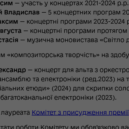
ксим
— участь у концертах 2021-2024 р.р.
й Владислав
— 5 концертних програм 20
аксим
— концертні програми 2023-2024 р
вгуста
— концертні програми протягом о
стасія
— музична моновистава «Світло 
м «композиторська творчість» на здобу
ександр
— концерт для альта з оркестро
 ансамблю та електроніки (ред.2023) на
іальних етюди» (2024) для скрипки сол
 багатоканальної електроніки (2023).
 лауреата
Комітет з присудження премії
тати роботи Комітету ми обов’язково в