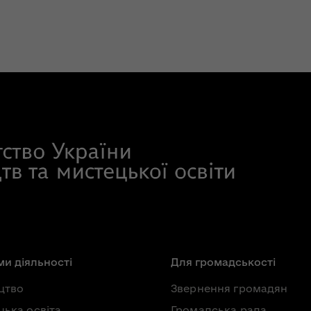
и діяльності
Для громадськості
цтво
Звернення громадян
ька освіта
Громадська рада