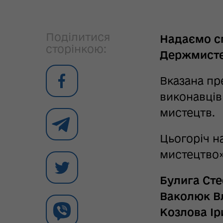
Поділитися
Надаємо сп
сторінкою:
Держмистец
Вказана пр
виконавців
мистецтв.
Цьогоріч н
мистецтво»
Булига Ст
Ваколюк В
Козлова Ір