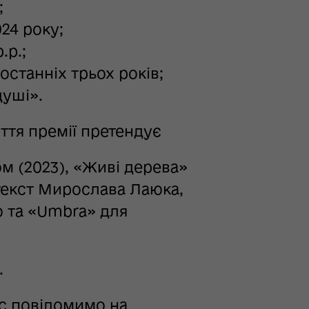
;
24 року;
.р.;
станніх трьох років;
душі».
ття премії претендує
м (2023), «Живі дерева»
 текст Мирослава Лаюка,
о та «Umbra» для
.
ас повідомимо на