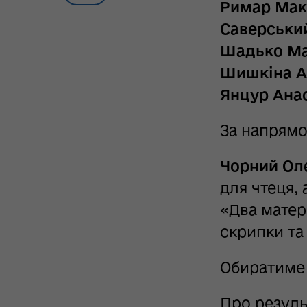
Римар Ма
Саверськи
Шадько М
Шишкіна А
Янцур Ана
За напрямо
Чорний Ол
для чтеця,
«Два матер
скрипки та
Обиратиме
Про резуль