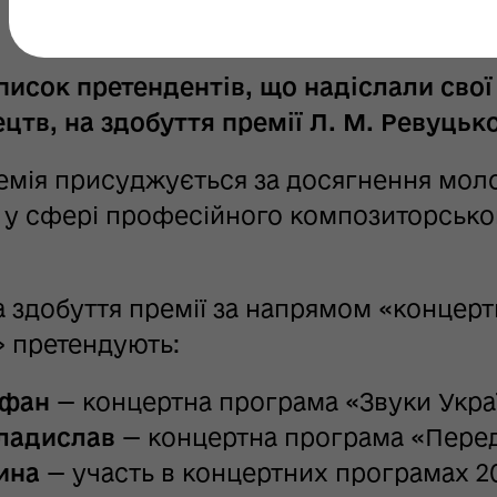
исок претендентів, що надіслали свої
тв, на здобуття премії Л. М. Ревуцьког
емія присуджується за досягнення моло
 у сфері професійного композиторсько
а здобуття премії за напрямом «концер
 претендують:
ефан
— концертна програма «Звуки Укра
ладислав
— концертна програма «Перед
ина
— участь в концертних програмах 20