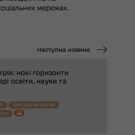
 соціальних мережах.
Наступна новина
трія: нові горизонти
ері освіти, науки та
ВО
МИСТЕЦЬКА ОСВІТА
ІСТЬ