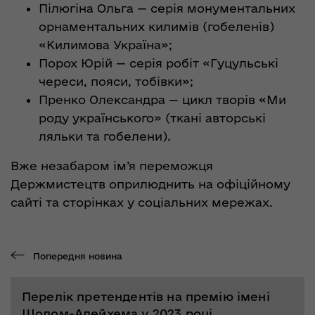
Пілюгіна Ольга — серія монументальних
орнаментальних килимів (гобеленів)
«Килимова Україна»;
Порох Юрій — серія робіт «Гуцульські
череси, пояси, тобівки»;
Пренко Олександра — цикл творів «Ми
роду українського» (ткані авторські
ляльки та гобелени).
Вже незабаром ім’я переможця
Держмистецтв оприлюднить на офіційному
сайті та сторінках у соціальних мережах.
Попередня новина
Перелік претендентів на премію імені
Шолом-Алейхема у 2023 році