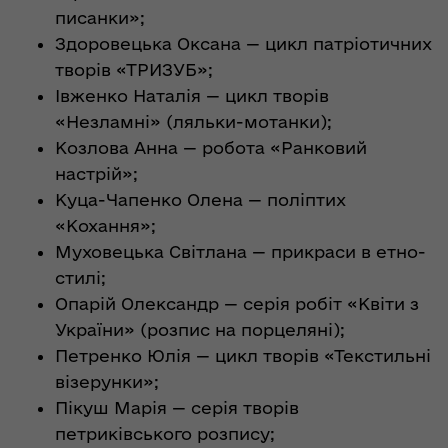
писанки»;
Здоровецька Оксана — цикл патріотичних
творів «ТРИЗУБ»;
Івженко Наталія — цикл творів
«Незламні» (ляльки-мотанки);
Козлова Анна — робота «Ранковий
настрій»;
Куца-Чапенко Олена — поліптих
«Кохання»;
Муховецька Світлана — прикраси в етно-
стилі;
Опарій Олександр — серія робіт «Квіти з
України» (розпис на порцеляні);
Петренко Юлія — цикл творів «Текстильні
візерунки»;
Пікуш Марія — серія творів
петриківського розпису;