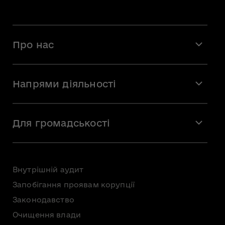
Про нас
Місія і візія
Напрями діяльності
Команда
Вакансії
Мистецтво
Стажування
Для громадськості
Мистецька освіта
Звернення громадян
Громадська рада
Внутрішній аудит
Консультації з громадськістю
Запобігання проявам корупції
Доступ до публічної інформації
Законодавство
Безоплатна первинна правнича допомога
Очищення влади