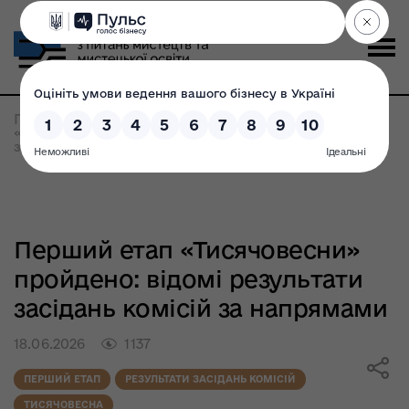
Головна
>
Всі новини
>
Перший етап
«Тисячовесни» пройдено: відомі результати
засідань комісій за напрямами
Перший етап «Тисячовесни»
пройдено: відомі результати
засідань комісій за напрямами
18.06.2026
1137
ПЕРШИЙ ЕТАП
РЕЗУЛЬТАТИ ЗАСІДАНЬ КОМІСІЙ
ТИСЯЧОВЕСНА