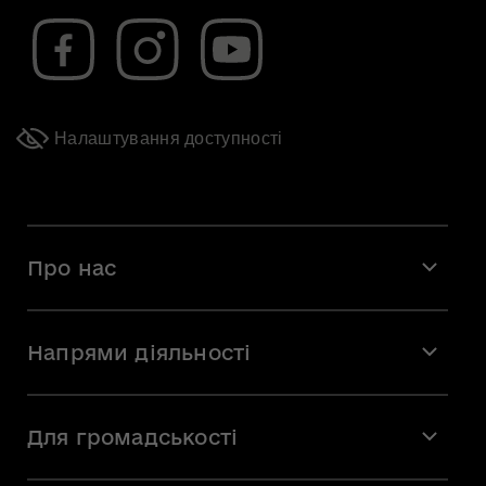
Налаштування доступності
Про нас
Місія і візія
Напрями діяльності
Команда
Вакансії
Мистецтво
Стажування
Для громадськості
Мистецька освіта