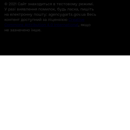
© 2021 Сайт знаходиться в тестовому режимі.
У разі виявлення помилок, будь ласка, пишіть
на електронну пошту:
agency@arts.gov.ua
Весь
контент доступний за ліцензією
Creative
Commons Attribution 4.0 International
, якщо
не зазначено інше.