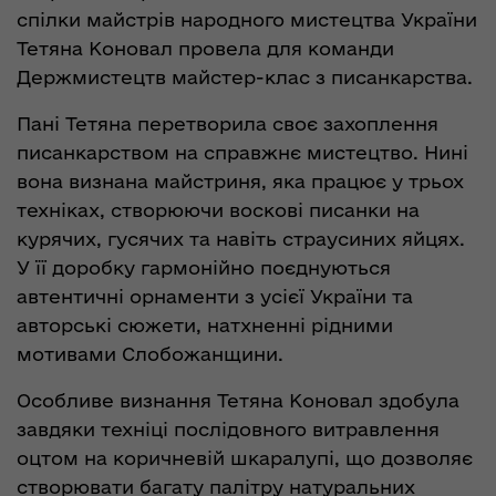
спілки майстрів народного мистецтва України
Тетяна Коновал провела для команди
Держмистецтв майстер-клас з писанкарства.
Пані Тетяна перетворила своє захоплення
писанкарством на справжнє мистецтво. Нині
вона визнана майстриня, яка працює у трьох
техніках, створюючи воскові писанки на
курячих, гусячих та навіть страусиних яйцях.
У її доробку гармонійно поєднуються
автентичні орнаменти з усієї України та
авторські сюжети, натхненні рідними
мотивами Слобожанщини.
Особливе визнання Тетяна Коновал здобула
завдяки техніці послідовного витравлення
оцтом на коричневій шкаралупі, що дозволяє
створювати багату палітру натуральних