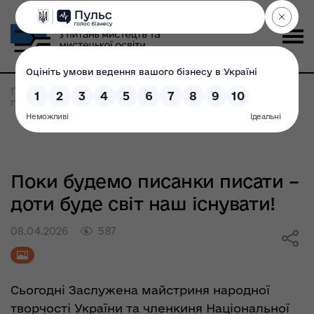
Головна
>
Всі новини
>
Поки будемо писанки
писати – доти буде світ наш існувати!
Поки будемо писанки писати –
доти буде світ наш існувати!
08.04.2026
587
Сьогодні Заслужена майстриня народної
творчості України та членкиня Національної