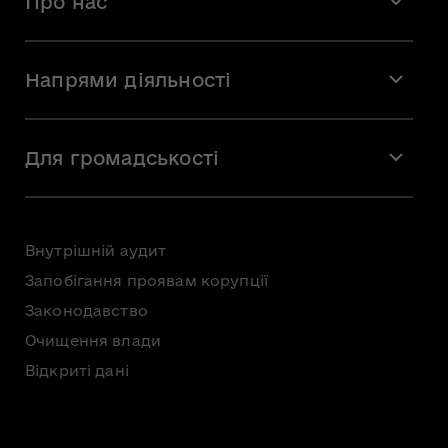
Про нас
Місія і візія
Напрями діяльності
Команда
Вакансії
Мистецтво
Стажування
Для громадськості
Мистецька освіта
Звернення громадян
Громадська рада
Внутрішній аудит
Консультації з громадськістю
Запобігання проявам корупції
Доступ до публічної інформації
Законодавство
Безоплатна первинна правнича допомога
Очищення влади
Відкриті дані