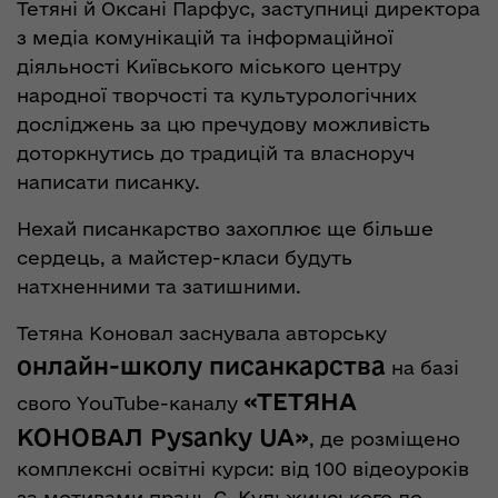
Тетяні й Оксані Парфус, заступниці директора
з медіа комунікацій та інформаційної
діяльності Київського міського центру
народної творчості та культурологічних
досліджень за цю пречудову можливість
доторкнутись до традицій та власноруч
написати писанку.
Нехай писанкарство захоплює ще більше
сердець, а майстер-класи будуть
натхненними та затишними.
Тетяна Коновал заснувала авторську
онлайн-школу писанкарства
на базі
«ТЕТЯНА
свого YouTube-каналу
КОНОВАЛ Pysanky UA»
, де розміщено
комплексні освітні курси: від 100 відеоуроків
за мотивами праць С. Кульжинського до