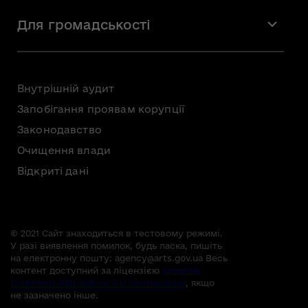
Мистецтво
Стажування
Для громадськості
Мистецька освіта
Звернення громадян
Громадська рада
Внутрішній аудит
Консультації з громадськістю
Запобігання проявам корупції
Доступ до публічної інформації
Законодавство
Безоплатна первинна правнича допомога
Очищення влади
Відкриті дані
© 2021 Сайт знаходиться в тестовому режимі.
У разі виявлення помилок, будь ласка, пишіть
на електронну пошту:
agency@arts.gov.ua
Весь
контент доступний за ліцензією
Creative
Commons Attribution 4.0 International
, якщо
не зазначено інше.