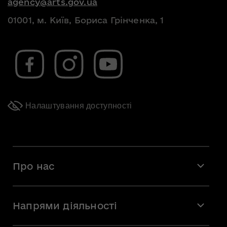
agency@arts.gov.ua
01001, м. Київ, Бориса Грінченка, 1
Налаштування доступності
Про нас
Місія і візія
Напрями діяльності
Команда
Вакансії