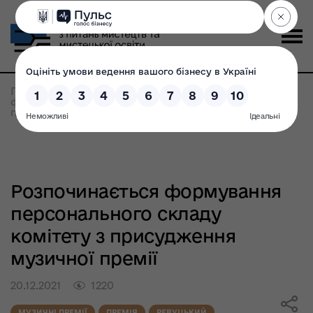
Головна
>
Всі новини
>
Розпочинається
формування персонального складу комітету з
присудження музичної премії
Розпочинається формування
персонального складу
комітету з присудження
музичної премії
20.12.2021
1220
МУЗИЧНІ ПРЕМІЇ
ПРЕМІЯ
РЕВУЦЬКИЙ