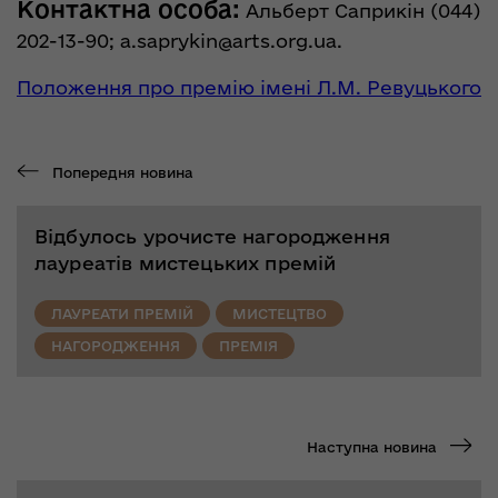
Контактна особа:
Альберт Саприкін (044)
202-13-90;
a.saprykin@arts.org.ua
.
Положення про премію імені Л.М. Ревуцького
Попередня новина
Відбулось урочисте нагородження
лауреатів мистецьких премій
ЛАУРЕАТИ ПРЕМІЙ
МИСТЕЦТВО
НАГОРОДЖЕННЯ
ПРЕМІЯ
Наступна новина