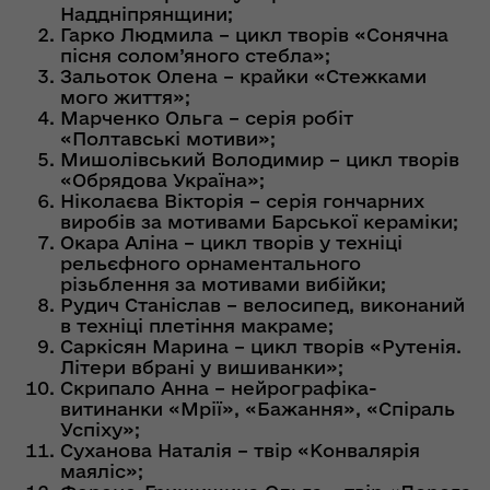
Наддніпрянщини;
Гарко Людмила – цикл творів «Сонячна
пісня солом’яного стебла»;
Зальоток Олена – крайки «Стежками
мого життя»;
Марченко Ольга – серія робіт
«Полтавські мотиви»;
Мишолівський Володимир – цикл творів
«Обрядова Україна»;
Ніколаєва Вікторія – серія гончарних
виробів за мотивами Барської кераміки;
Окара Аліна – цикл творів у техніці
рельєфного орнаментального
різьблення за мотивами вибійки;
Рудич Станіслав – велосипед, виконаний
в техніці плетіння макраме;
Саркісян Марина – цикл творів «Рутенія.
Літери вбрані у вишиванки»;
Скрипало Анна – нейрографіка-
витинанки «Мрії», «Бажання», «Спіраль
Успіху»;
Суханова Наталія – твір «Конвалярія
маяліс»;