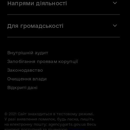
Напрями діяльності
Команда
Вакансії
Мистецтво
Стажування
Для громадськості
Мистецька освіта
Звернення громадян
Громадська рада
Внутрішній аудит
Консультації з громадськістю
Запобігання проявам корупції
Доступ до публічної інформації
Законодавство
Безоплатна первинна правнича допомога
Очищення влади
Відкриті дані
© 2021 Сайт знаходиться в тестовому режимі.
У разі виявлення помилок, будь ласка, пишіть
на електронну пошту:
agency@arts.gov.ua
Весь
контент доступний за ліцензією
Creative