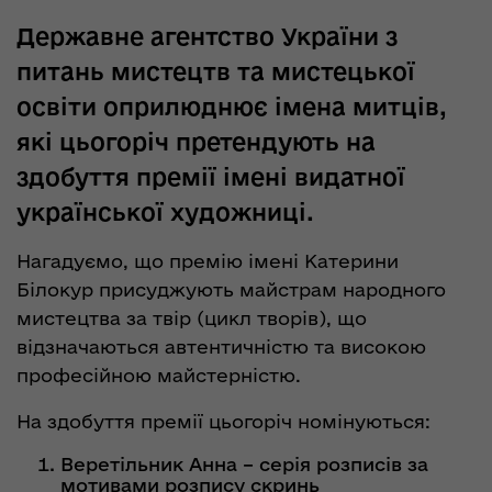
Державне агентство України з
питань мистецтв та мистецької
освіти оприлюднює імена митців,
які цьогоріч претендують на
здобуття премії імені видатної
української художниці.
Нагадуємо, що премію імені Катерини
Білокур присуджують майстрам народного
мистецтва за твір (цикл творів), що
відзначаються автентичністю та високою
професійною майстерністю.
На здобуття премії цьогоріч номінуються:
Веретільник Анна – серія розписів за
мотивами розпису скринь