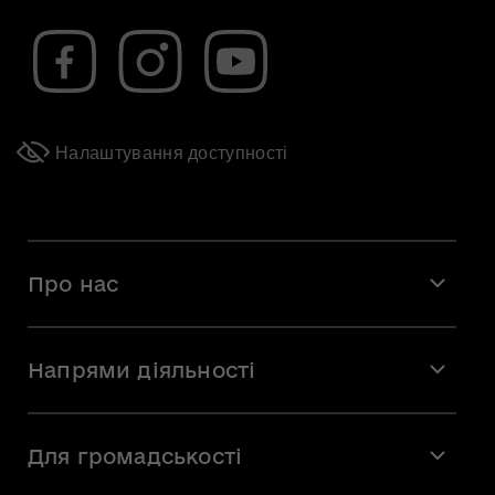
Налаштування доступності
Про нас
Місія і візія
Напрями діяльності
Команда
Вакансії
Мистецтво
Стажування
Для громадськості
Мистецька освіта