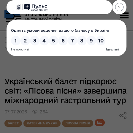
Головна
>
Всі новини
>
Український балет
підкорює світ: «Лісова пісня» завершила
міжнародний гастрольний тур
Український балет підкорює
світ: «Лісова пісня» завершила
міжнародний гастрольний тур
07.07.2026
264
БАЛЕТ
КАТЕРИНА КУХАР
ЛІСОВА ПІСНЯ