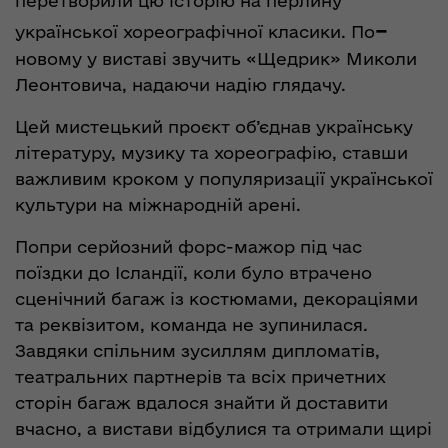
перетворили цю історію на перлину
–
української хореографічної класики. По
новому у виставі звучить «Щедрик» Миколи
Леонтовича, надаючи надію глядачу.
Цей мистецький проєкт об’єднав українську
літературу, музику та хореографію, ставши
важливим кроком у популяризації української
культури на міжнародній арені.
Попри серйозний форс-мажор під час
поїздки до Ісландії, коли було втрачено
сценічний багаж із костюмами, декораціями
та реквізитом, команда не зупинилася.
Завдяки спільним зусиллям дипломатів,
театральних партнерів та всіх причетних
сторін багаж вдалося знайти й доставити
вчасно, а вистави відбулися та отримали щирі