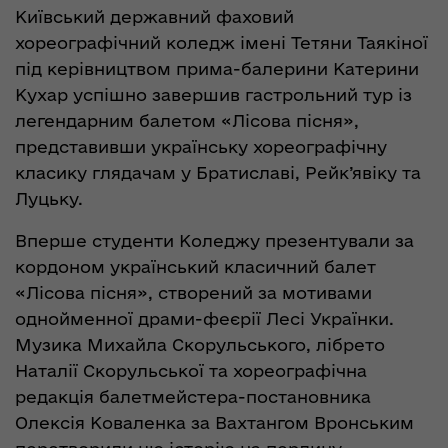
Київський державний фаховий
хореографічний коледж імені Тетяни Таякіної
під керівництвом прима-балерини Катерини
Кухар успішно завершив гастрольний тур із
легендарним балетом «Лісова пісня»,
представивши українську хореографічну
класику глядачам у Братиславі, Рейк’явіку та
Луцьку.
Вперше студенти Коледжу презентували за
кордоном український класичний балет
«Лісова пісня», створений за мотивами
однойменної драми-феєрії Лесі Українки.
Музика Михайла Скорульського, лібрето
Наталії Скорульської та хореографічна
редакція балетмейстера-постановника
Олексія Коваленка за Вахтангом Вронським