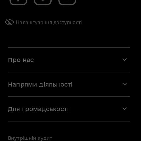
Налаштування доступності
Про нас
Місія і візія
Напрями діяльності
Команда
Вакансії
Мистецтво
Стажування
Для громадськості
Мистецька освіта
Звернення громадян
Громадська рада
Внутрішній аудит