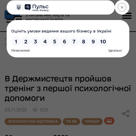
Головна
>
Безбар'єрність
>
В Держмистецтв
пройшов тренінг з першої психологічної допомоги
В Держмистецтв пройшов
тренінг з першої психологічної
допомоги
06.11.2025
625
ПСИХОЛОГІЧНА ПІДТРИМКА
ТИ ЯК
ТРЕНІНГ