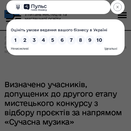
Головна
>
Всі новини
>
Визначено учасників,
допущених до другого етапу мистецького
конкурсу з відбору проєктів за напрямом «Сучасна
музика»
Визначено учасників,
допущених до другого етапу
мистецького конкурсу з
відбору проєктів за напрямом
«Сучасна музика»