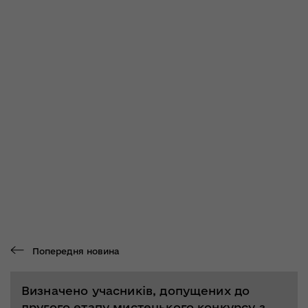
Попередня новина
Визначено учасників, допущених до
другого етапу мистецького конкурсу з