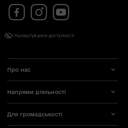
Налаштування доступності
Про нас
Місія і візія
Напрями діяльності
Команда
Вакансії
Мистецтво
Стажування
Для громадськості
Мистецька освіта