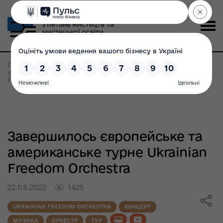
Головна
>
Всі новини
>
Завершилось
європейське та американське турне Ukrainian
Freedom Orchestra
Завершилось європейське та
американське турне Ukrainian
Freedom Orchestra
22.08.2022
1425
UKRAINIAN FREEDOM ORCHESTRA
КОНЦЕРТ
МУЗИКА
ОРКЕСТР
ТУР