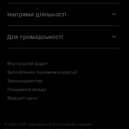
Місія і візія
Напрями діяльності
Команда
Вакансії
Мистецтво
Стажування
Для громадськості
Мистецька освіта
Звернення громадян
Громадська рада
Внутрішній аудит
Консультації з громадськістю
Запобігання проявам корупції
Доступ до публічної інформації
Законодавство
Безоплатна первинна правнича допомога
Очищення влади
Відкриті дані
© 2021 Сайт знаходиться в тестовому режимі.