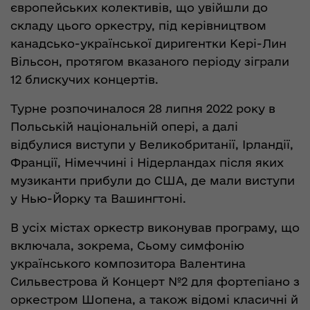
європейських колективів, що увійшли до
складу цього оркестру, під керівництвом
канадсько-української диригентки Кері-Лин
Вільсон, протягом вказаного періоду зіграли
12 блискучих концертів.
Турне розпочиналося 28 липня 2022 року в
Польській національній опері, а далі
відбулися виступи у Великобританії, Ірландії,
Франції, Німеччині і Нідерландах після яких
музиканти прибули до США, де мали виступи
у Нью-Йорку та Вашингтоні.
В усіх містах оркестр виконував програму, що
включала, зокрема, Сьому симфонію
українського композитора Валентина
Сильвестрова й Концерт №2 для фортепіано з
оркестром Шопена, а також відомі класичні й