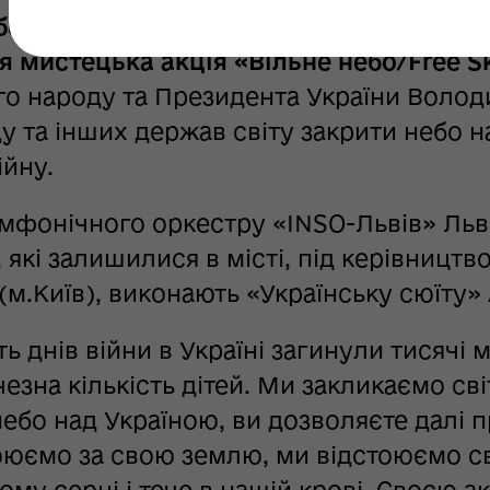
 березня 2022 року, о 15:30 на проспект
я мистецька акція «Вільне небо/Free S
го народу та Президента України Воло
ду та інших держав світу закрити небо 
ійну.
мфонічного оркестру «INSO-Львів» Льві
 які залишилися в місті, під керівництв
(м.Київ), виконають «Українську сюїту»
ь днів війни в Україні загинули тисячі 
езна кількість дітей. Ми закликаємо світ
ебо над Україною, ви дозволяєте далі 
воюємо за свою землю, ми відстоюємо с
шому серці і тече в нашій крові. Своєю 