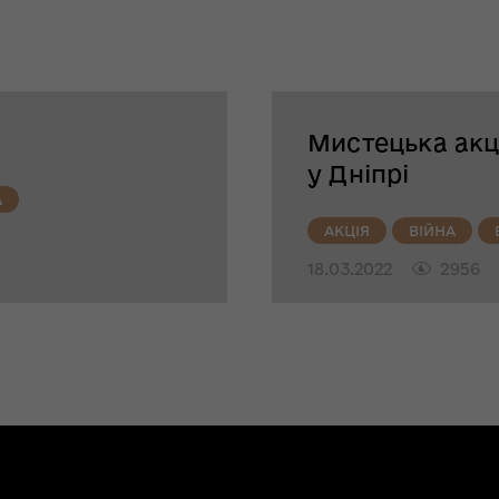
Мистецька акці
у Дніпрі
А
АКЦІЯ
ВІЙНА
18.03.2022
2956