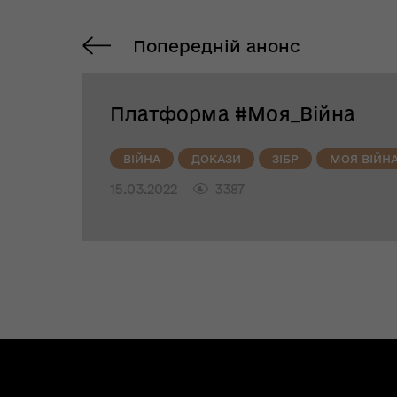
Попередній анонс
Платформа #Моя_Війна
ВІЙНА
ДОКАЗИ
ЗІБР
МОЯ ВІЙН
15.03.2022
3387