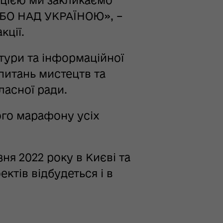
ЕБО НАД УКРАЇНОЮ», –
кції.
ьтури та інформаційної
 питань мистецтв та
ласної ради.
ного марафону усіх
я 2022 року в Києві та
ктів відбудеться і в