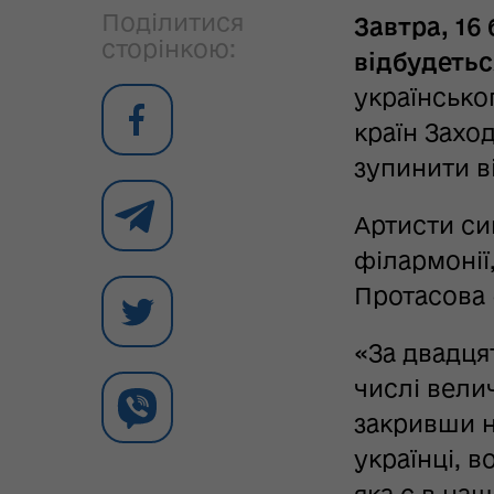
Поділитися
Завтра, 16
сторінкою:
відбудетьс
українсько
країн Захо
зупинити в
Артисти си
філармонії,
Протасова 
«За двадцят
числі велич
закривши н
українці, 
яка є в на