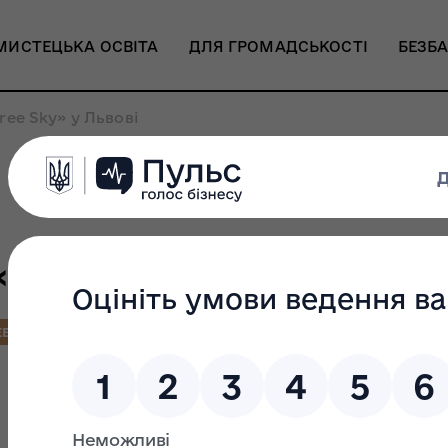
МИСТЕЦЬКА ОСВІТА
ДЛЯ ГРОМАДСЬКОСТІ
БЕЗБА
ree Sky» у Львові
Вільне небо/Free Sky»
ЕБО
МИСТЕЦЬКА АКЦІЯ
МУЗИКА