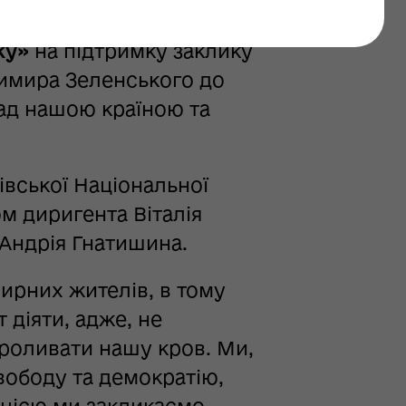
і Свободи у Львові
ky»
на підтримку заклику
димира Зеленського до
над нашою країною та
вської Національної
ом диригента Віталія
 Андрія Гнатишина.
мирних жителів, в тому
 діяти, адже, не
проливати нашу кров. Ми,
вободу та демократію,
акцією ми закликаємо