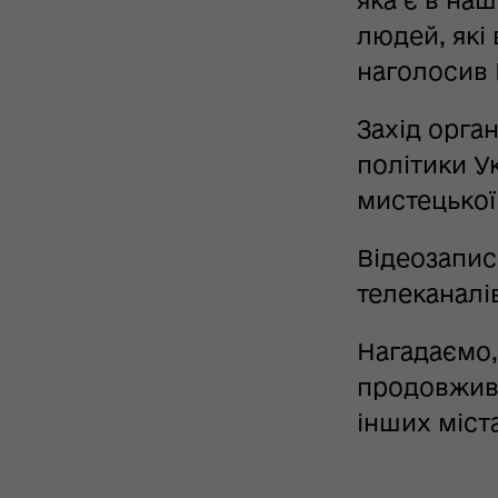
людей, які
наголосив 
Захід орга
політики У
мистецької 
Відеозапис
телеканалі
Нагадаємо,
продовживс
інших міст