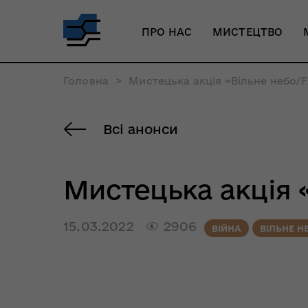
ПРО НАС
МИСТЕЦТВО
Головна
>
Мистецька акція «Вільне небо/F
Всі анонси
Мистецька акція «
15.03.2022
2906
ВІЙНА
ВІЛЬНЕ Н