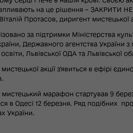
 впливають на це рішення – ЗАКРИТИ Н
Віталій Протасов, диригент мистецької а
нізовано за підтримки Міністерства кул
країни, Державного агентства України з
освіти, Львівської ОДА та Львівської об
 мистецької акції зʼявиться в ефірі єди
в.
 мистецький марафон стартував 9 березн
я в Одесі 12 березня. Ряд подібних прое
ах України.