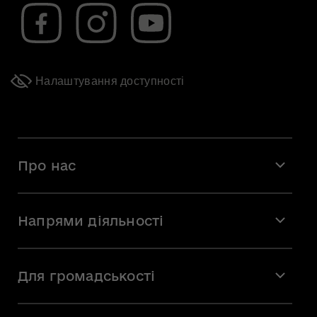
Налаштування доступності
Про нас
Місія і візія
Напрями діяльності
Команда
Вакансії
Мистецтво
Стажування
Для громадськості
Мистецька освіта
Звернення громадян