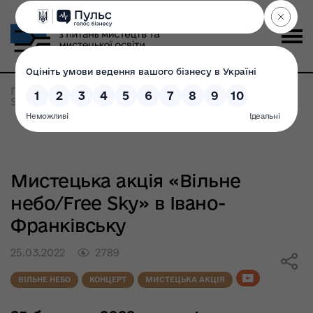
Головна
>
Мистецька акція «Вільне небо/Free
Sky» в Івано-Франківську
Мистецька акція «Вільне
небо/Free Sky» в Івано-
Франківську
25.03.2022
2789
ВІЛЬНЕ НЕБО
КОНЦЕРТ
МИСТЕЦЬКА АКЦІЯ