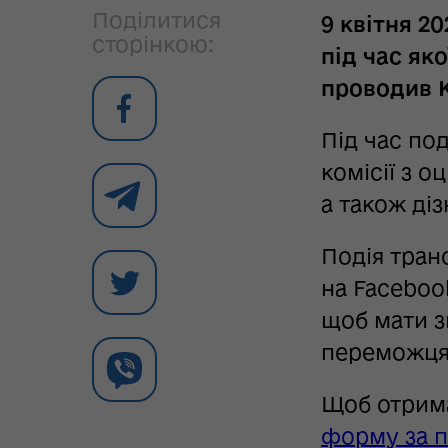
Поділитися
9 квітня 2
сторінкою:
під час як
проводив K
Під час под
комісії з 
а також ді
Подія тран
на Faceboo
щоб мати з
переможця
Щоб отрима
форму за 