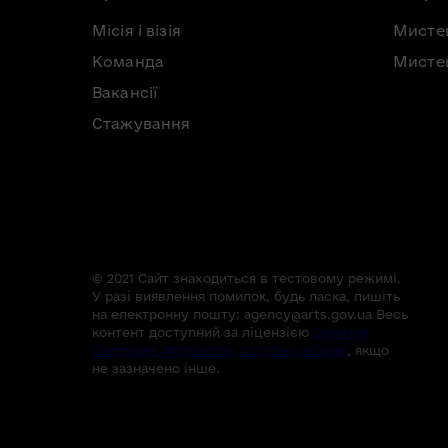
Місія і візія
Мисте
Команда
Мистец
Вакансії
Стажування
© 2021 Сайт знаходиться в тестовому режимі.
У разі виявлення помилок, будь ласка, пишіть
на електронну пошту:
agency@arts.gov.ua
Весь
контент доступний за ліцензією
Creative
Commons Attribution 4.0 International
, якщо
не зазначено інше.