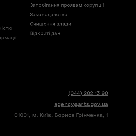
Запобігання проявам корупції
Законодавство
Очищення влади
кістю
Відкриті дані
ормації
(044) 202 13 90
agency@arts.gov.ua
01001, м. Київ, Бориса Грінченка, 1