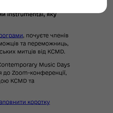
зпочнеться онлайн-події
и Instrumental, яку
програми
, почуєте членів
реможців та переможниць,
нських митців від KCMD.
 Contemporary Music Days
я до Zoom-конференції,
дою KCMD та
аповнити коротку