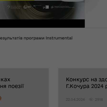
езультатів програми Instrumental
мках
Конкурс на здо
я поезії
Г.Кочура 2024 
22.04.2024
2918