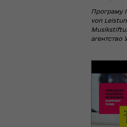
Програму I
von Leistun
Musikstift
агентство У