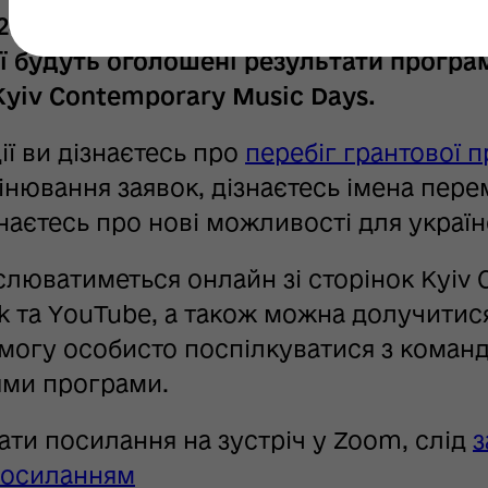
024 року о 19:00 за київським часом ро
ої будуть оголошені результати програм
yiv Contemporary Music Days.
ії ви дізнаєтесь про
перебіг грантової 
оцінювання заявок, дізнаєтесь імена пе
знаєтесь про нові можливості для украї
слюватиметься онлайн зі сторінок Kyiv
k та YouTube, а також можна долучитис
могу особисто поспілкуватися з коман
ми програми.
ти посилання на зустріч у Zoom, слід
з
посиланням