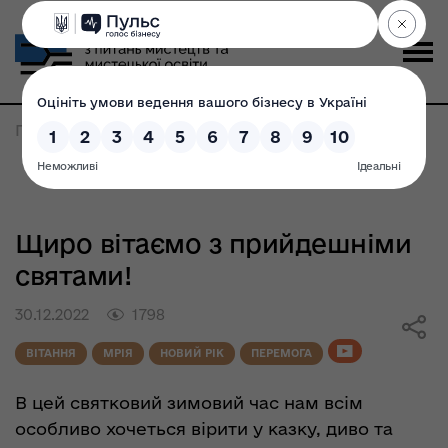
Головна
>
Щиро вітаємо з прийдешніми святами!
Щиро вітаємо з прийдешніми
святами!
30.12.2022
1798
ВІТАННЯ
МРІЯ
НОВИЙ РІК
ПЕРЕМОГА
В цей святковий зимовий час нам всім
особливо хочеться вірити у казку, диво та