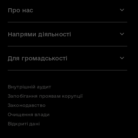
Про нас
Місія і візія
Напрями діяльності
Команда
Вакансії
Мистецтво
Стажування
Для громадськості
Мистецька освіта
Звернення громадян
Громадська рада
Внутрішній аудит
Консультації з громадськістю
Запобігання проявам корупції
Доступ до публічної інформації
Законодавство
Безоплатна первинна правнича допомога
Очищення влади
Відкриті дані