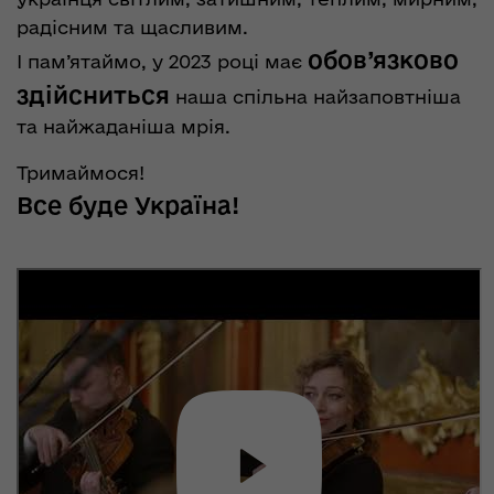
радісним та щасливим.
обов’язково
І пам’ятаймо, у 2023 році має
здійсниться
наша спільна найзаповтніша
та найжаданіша мрія.
Тримаймося!
Все буде Україна!