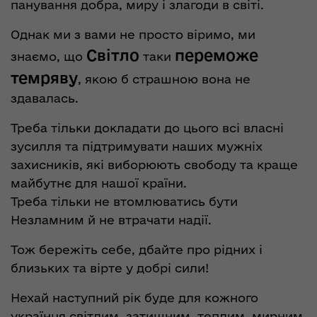
панування добра, миру і злагоди в світі.
Однак ми з вами не просто віримо, ми
Світло
переможе
знаємо, що
таки
темряву
, якою б страшною вона не
здавалась.
Треба тільки докладати до цього всі власні
зусилля та підтримувати наших мужніх
захисників, які виборюють свободу та краще
майбутнє для нашої країни.
Треба тільки не втомлюватись бути
Незламним й не втрачати надії.
Тож бережіть себе, дбайте про рідних і
близьких та вірте у добрі сили!
Нехай наступний рік буде для кожного
українця світлим, затишним, теплим, мирним,