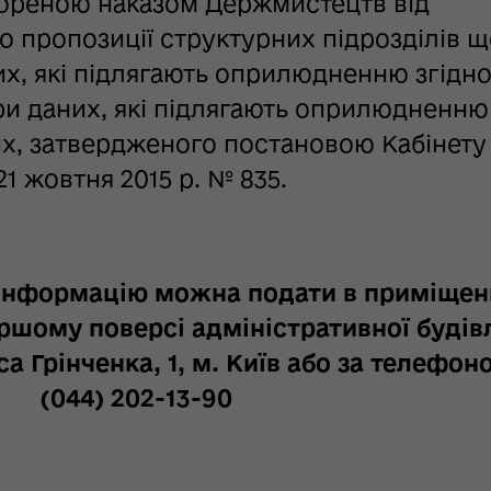
ореною наказом Держмистецтв від
но пропозиції структурних підрозділів 
их, які підлягають оприлюдненню згідн
и даних, які підлягають оприлюдненню
их, затвердженого постановою Кабінету
21 жовтня 2015 р. № 835.
у інформацію можна подати
в приміщен
шому поверсі адміністративної будівл
а Грінченка, 1, м. Київ або за телефон
(044) 202-13-90