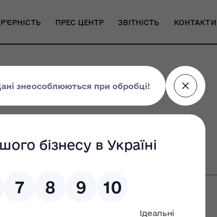
Р’ЄРНІСТЬ
ПРЕС ЦЕНТР
ЗВІТНІСТЬ
КОНТАКТИ
рмації