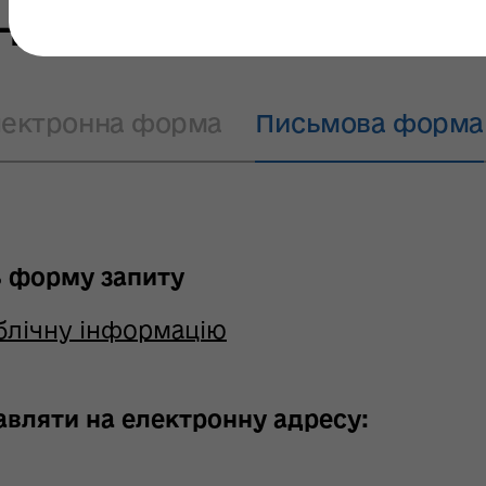
на публічну інф
лектронна форма
Письмова форма
ь форму запиту
ублічну інформацію
вляти на електронну адресу: