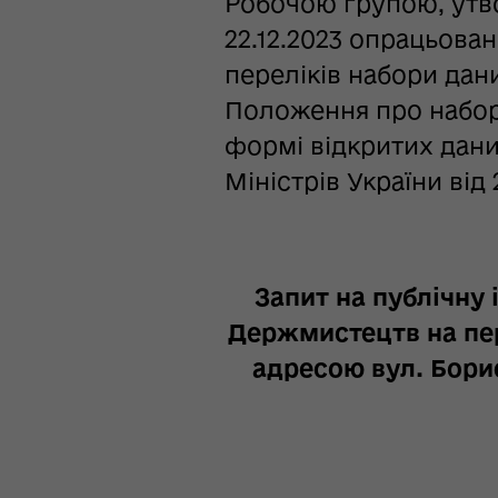
Робочою групою, утв
22.12.2023 опрацьова
переліків набори дан
Положення про набор
формі відкритих дан
Міністрів України від 
Запит на публічн
Держмистецтв на пер
адресою вул. Борис