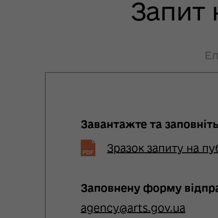
Запит 
Е
Завантажте та заповніт
Зразок запиту на п
Заповнену форму відпра
agency@arts.gov.ua