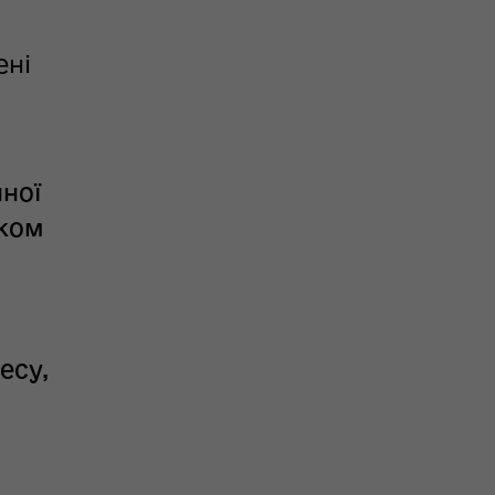
ені
нної
иком
есу,