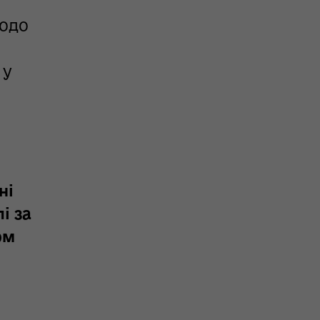
щодо
о
 у
ні
і за
ом