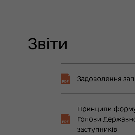
Звіти
Задоволення запи
Принципи формув
Голови Державног
заступників