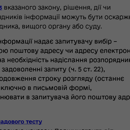
вказаного закону, рішення, дії чи
3
ядників інформації можуть бути оскарж
дника, вищого органу або суду.
формації надає запитувачу вибір –
вою поштову адресу чи адресу електро
на необхідність надіслання розпорядн
задоволенні запиту (ч. 5 ст. 22),
одовження строку розгляду (останнє
виключно в письмовій формі,
нювати в запитувача його поштову адр
.
адового тесту