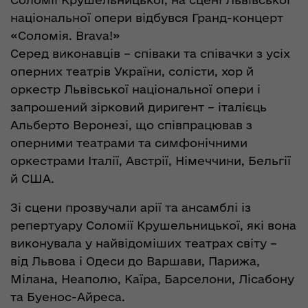
національної опери відбувся Гранд-концерт
«Соломія. Brava!»
Серед виконавців – співаки та співачки з усіх
оперних театрів України, солісти, хор й
оркестр Львівської національної опери і
запрошений зірковий диригент – італієць
Альберто Веронезі, що співпрацював з
оперними театрами та симфонічними
оркестрами Італії, Австрії, Німеччини, Бельгії
й США.
Зі сцени прозвучали арії та ансамблі із
репертуару Соломії Крушельницької, які вона
виконувала у найвідоміших театрах світу –
від Львова і Одеси до Варшави, Парижа,
Мілана, Неаполю, Каїра, Барселони, Лісабону
та Буенос-Айреса.