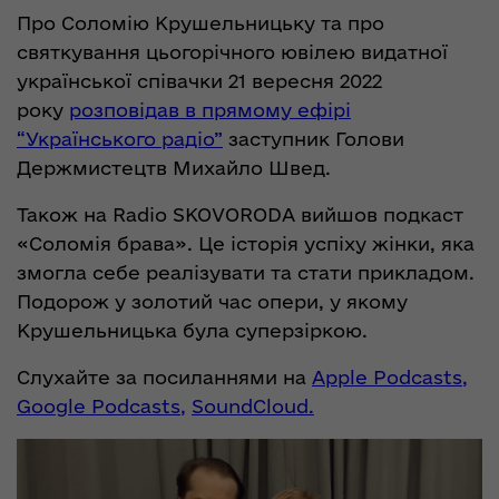
Про Соломію Крушельницьку та про
святкування цьогорічного ювілею видатної
української співачки 21 вересня 2022
року
розповідав в прямому ефірі
“Українського радіо”
заступник Голови
Держмистецтв Михайло Швед.
Також на Radio SKOVORODA вийшов подкаст
«Соломія брава». Це історія успіху жінки, яка
змогла себе реалізувати та стати прикладом.
Подорож у золотий час опери, у якому
Крушельницька була суперзіркою.
Слухайте за посиланнями на
Apple Podcasts,
Google Podcasts,
SoundCloud.