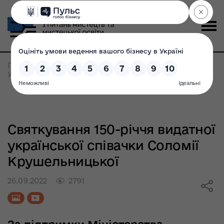
Головна
>
Святкування 150-річчя видатної
української співачки Соломії Крушельницької
Святкування 150-річчя видатної
української співачки Соломії
Крушельницької
26.09.2022
2791