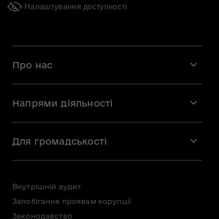
Налаштування доступності
Про нас
Місія і візія
Напрями діяльності
Команда
Вакансії
Мистецтво
Стажування
Для громадськості
Мистецька освіта
Звернення громадян
Громадська рада
Внутрішній аудит
Консультації з громадськістю
Запобігання проявам корупції
Доступ до публічної інформації
Законодавство