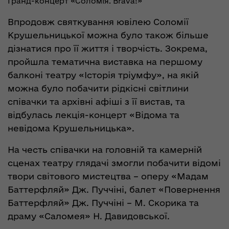
Гранд-концерт «Соломія. Brava!»
Впродовж святкування ювілею Соломії
Крушельницької можна було також більше
дізнатися про її життя і творчість. Зокрема,
пройшла тематична виставка на першому
балконі театру «Історія тріумфу», на якій
можна було побачити рідкісні світлини
співачки та архівні афіші з її вистав, та
відбулась лекція-концерт «Відома та
невідома Крушельницька».
На честь співачки на головній та камерній
сценах театру глядачі змогли побачити відомі
твори світового мистецтва – оперу «Мадам
Баттерфляй» Дж. Пуччіні, балет «Повернення
Баттерфляй» Дж. Пуччіні – М. Скорика та
драму «Саломея» Н. Давидовської.