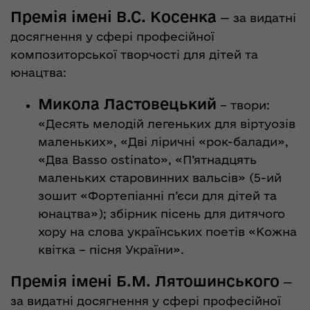
Премія імені В.С. Косенка
— за видатні
досягнення у сфері професійної
композиторської творчості для дітей та
юнацтва:
Микола Ластовецький
– твори:
«Десять мелодій легеньких для віртуозів
маленьких», «Дві ліричні «рок-балади»,
«Два Basso ostinato», «П’ятнадцять
маленьких старовинних вальсів» (5-ий
зошит «Фортепіанні п’єси для дітей та
юнацтва»); збірник пісень для дитячого
хору на слова українських поетів «Кожна
квітка – пісня України».
Премія імені Б.М. Лятошинського
—
за видатні досягнення у сфері професійної