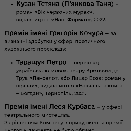
Кузан Тетяна (П’янкова Таня)
–
роман «Вік червоних мурах»,
видавництво «Наш Формат», 2022.
Премія імені Григорія Кочура
— за
визначні здобутки у сфері поетичного
художнього перекладу:
Таращук Петро
— переклад
українською мовою твору Кретьєна де
Труа «Ланселот, або Лицар Воза: роман у
віршах», видавництво «Навчальна книга
– Богдан», Тернопіль, 2021.
Премія імені Леся Курбаса
— у сфері
театрального мистецтва.
За рішенням Комітету з присудження премії
цьогоріч лауреата не було обрано.