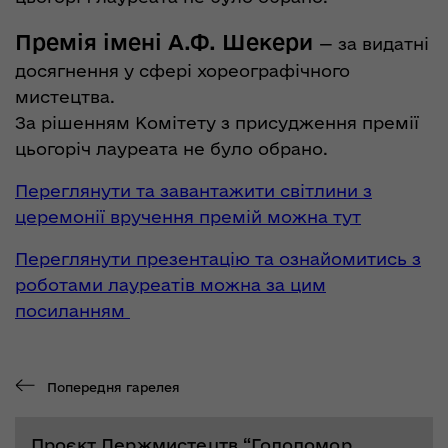
Премія імені А.Ф. Шекери
— за видатні
досягнення у сфері хореографічного
мистецтва.
За рішенням Комітету з присудження премії
цьогоріч лауреата не було обрано.
Переглянути та завантажити світлини з
церемонії вручення премій можна тут
Переглянути презентацію та ознайомитись з
роботами лауреатів можна за цим
посиланням
Попередня гарелея
Проєкт Держмистецтв “Голодомор.