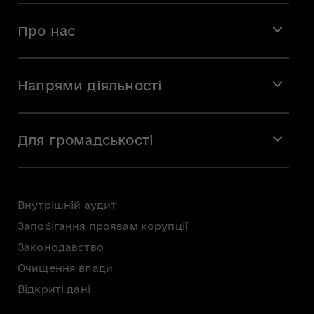
Про нас
Місія і візія
Напрями діяльності
Команда
Вакансії
Мистецтво
Стажування
Для громадськості
Мистецька освіта
Звернення громадян
Громадська рада
Внутрішній аудит
Консультації з громадськістю
Запобігання проявам корупції
Доступ до публічної інформації
Законодавство
Безоплатна первинна правнича допомога
Очищення влади
Відкриті дані