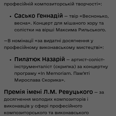
професійній композиторській творчості»:
Сасько Геннадій
— твір «Веснонько,
весна». Концерт для мішаного хору та
солістки на вірші Максима Рильського.
—В номінації «за видатні досягнення у
професійному виконавському мистецтві»:
Пилатюк Назарій
— артист-соліст-
інструменталіст (скрипка) за концертну
програму «In Memoriam. Пам’яті
Мирослава Скорика».
Премія імені Л.М. Ревуцького
— за
досягнення молодих композиторів і
виконавців у сфері професійного
композиторського та виконавського