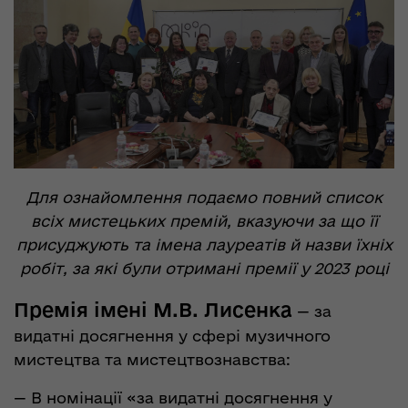
Для ознайомлення подаємо повний список
всіх мистецьких премій, вказуючи за що її
присуджують та імена лауреатів й назви їхніх
робіт, за які були отримані премії у 2023 році
Премія імені М.В. Лисенка
— за
видатні досягнення у сфері музичного
мистецтва та мистецтвознавства:
— В номінації «за видатні досягнення у