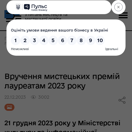
Головна
>
Вручення мистецьких премій
лауреатам 2023 року
Вручення мистецьких премій
лауреатам 2023 року
22.12.2023
3002
21 грудня 2023 року у Міністерстві