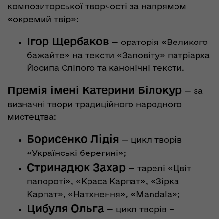
композиторської творчості за напрямом
«окремий твір»:
Ігор Щербаков
— ораторія «Великого
бажайте» на тексти «Заповіту» патріарха
Йосипа Сліпого та канонічні тексти.
Премія імені Катерини Білокур
— за
визначні твори традиційного народного
мистецтва:
Борисенко Лідія
— цикл творів
«Українські берегині»;
Стринадюк Захар
— тарелі «Цвіт
папороті», «Краса Карпат», «Зірка
Карпат», «Натхнення», «Mandala»;
Цибуля Ольга
— цикл творів –