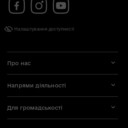
Налаштування доступності
Про нас
Місія і візія
Напрями діяльності
Команда
Вакансії
Мистецтво
Стажування
Для громадськості
Мистецька освіта
Звернення громадян