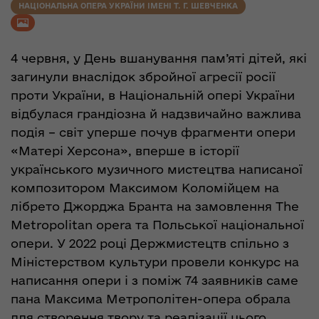
НАЦІОНАЛЬНА ОПЕРА УКРАЇНИ ІМЕНІ Т. Г. ШЕВЧЕНКА
4 червня, у День вшанування пам’яті дітей, які
загинули внаслідок збройної агресії росії
проти України, в Національній опері України
відбулася грандіозна й надзвичайно важлива
подія – світ уперше почув фрагменти опери
«Матері Херсона», вперше в історії
українського музичного мистецтва написаної
композитором Максимом Коломійцем на
лібрето Джорджа Бранта на замовлення The
Metropolitan opera та Польської національної
опери. У 2022 році Держмистецтв спільно з
Міністерством культури провели конкурс на
написання опери і з поміж 74 заявників саме
пана Максима Метрополітен-опера обрала
для створення твору та реалізації цього