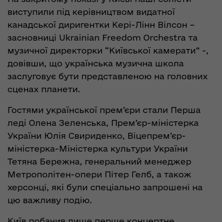
виступили під керівництвом видатної
канадської диригентки Кері-Лінн Вілсон –
засновниці Ukrainian Freedom Orchestra та
музичної директорки “Київської камерати” -,
довівши, що українська музична школа
заслуговує бути представленою на головних
сценах планети.
Гостями української прем’єри стали Перша
леді Олена Зеленська, Прем’єр-міністерка
України Юлія Свириденко, Віцепрем’єр-
міністерка-Міністерка культури України
Тетяна Бережна, генеральний менеджер
Метрополітен-опери Пітер Гелб, а також
херсонці, які були спеціально запрошені на
цю важливу подію.
Київ побачив лише перше концертне