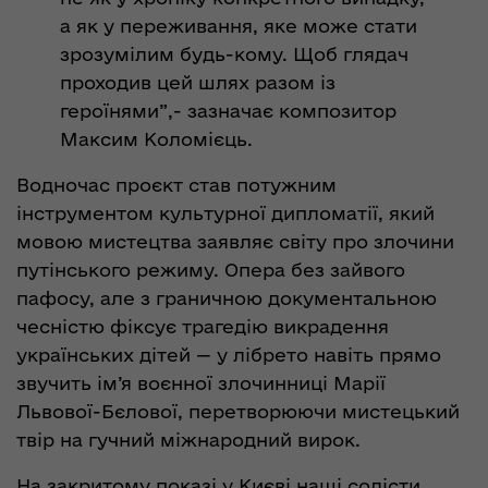
а як у переживання, яке може стати
зрозумілим будь-кому. Щоб глядач
проходив цей шлях разом із
героїнями”,- зазначає композитор
Максим Коломієць.
Водночас проєкт став потужним
інструментом культурної дипломатії, який
мовою мистецтва заявляє світу про злочини
путінського режиму. Опера без зайвого
пафосу, але з граничною документальною
чесністю фіксує трагедію викрадення
українських дітей — у лібрето навіть прямо
звучить ім’я воєнної злочинниці Марії
Львової-Бєлової, перетворюючи мистецький
твір на гучний міжнародний вирок.
На закритому показі у Києві наші солісти