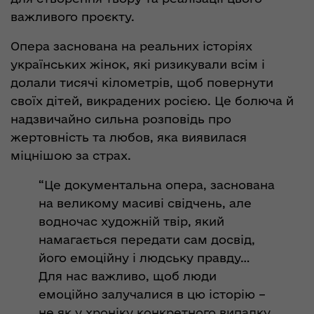
важливого проєкту.
Опера заснована на реальних історіях
українських жінок, які ризикували всім і
долали тисячі кілометрів, щоб повернути
своїх дітей, викрадених росією. Це болюча й
надзвичайно сильна розповідь про
жертовність та любов, яка виявилася
міцнішою за страх.
“Це документальна опера, заснована
на великому масиві свідчень, але
водночас художній твір, який
намагається передати сам досвід,
його емоційну і людську правду…
Для нас важливо, щоб люди
емоційно залучалися в цю історію –
не як у хроніку конкретного випадку,