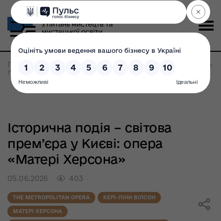
Головна
>
Всі новини
>
Історична подія - світова
прем'єра у Києві: опера «Матері Херсона»
Історична подія – світова
прем’єра у Києві: опера
«Матері Херсона»
05.06.2026
403
THE METROPOLITAN OPERA
КЕРІ-ЛІНН ВІЛСОН
МАТЕРІ ХЕРСОНА