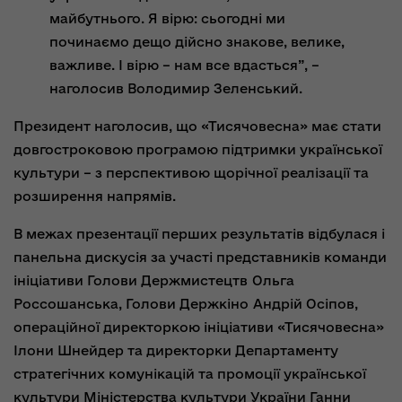
майбутнього. Я вірю: сьогодні ми
починаємо дещо дійсно знакове, велике,
важливе. І вірю – нам все вдасться”, –
наголосив Володимир Зеленський.
Президент наголосив, що «Тисячовесна» має стати
довгостроковою програмою підтримки української
культури – з перспективою щорічної реалізації та
розширення напрямів.
В межах презентації перших результатів відбулася і
панельна дискусія за участі представників команди
ініціативи
Голови Держмистецтв
Ольга
Россошанська
, Голови Держкіно
Андрій Осіпов
,
операційної директоркою ініціативи «Тисячовесна»
Ілони Шнейдер та директорки Департаменту
стратегічних комунікацій та промоції української
культури Міністерства культури України Ганни