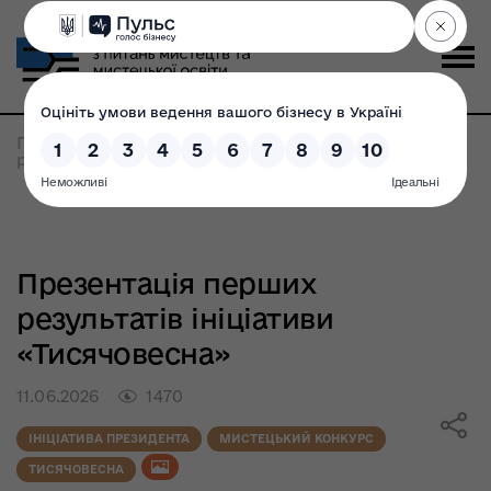
Головна
>
Всі новини
>
Презентація перших
результатів ініціативи «Тисячовесна»
Презентація перших
результатів ініціативи
«Тисячовесна»
11.06.2026
1470
ІНІЦІАТИВА ПРЕЗИДЕНТА
МИСТЕЦЬКИЙ КОНКУРС
ТИСЯЧОВЕСНА