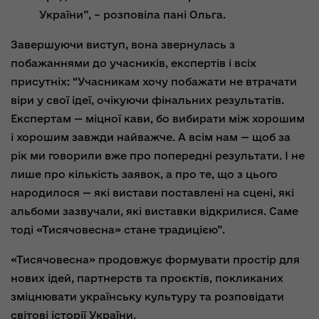
України”, – розповіла пані Ольга.
Завершуючи виступ, вона звернулась з
побажаннями до учасників, експертів і всіх
присутніх: “Учасникам хочу побажати не втрачати
віри у свої ідеї, очікуючи фінальних результатів.
Експертам — міцної кави, бо вибирати між хорошим
і хорошим завжди найважче. А всім нам — щоб за
рік ми говорили вже про попередні результати. І не
лише про кількість заявок, а про те, що з цього
народилося — які вистави поставлені на сцені, які
альбоми зазвучали, які виставки відкрилися. Саме
тоді «Тисячовесна» стане традицією”.
«Тисячовесна» продовжує формувати простір для
нових ідей, партнерств та проєктів, покликаних
зміцнювати українську культуру та розповідати
світові історії України.