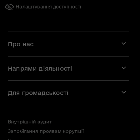
Налаштування доступності
Про нас
Місія і візія
Напрями діяльності
Команда
Вакансії
Мистецтво
Стажування
Для громадськості
Мистецька освіта
Звернення громадян
Громадська рада
Внутрішній аудит
Консультації з громадськістю
Запобігання проявам корупції
Доступ до публічної інформації