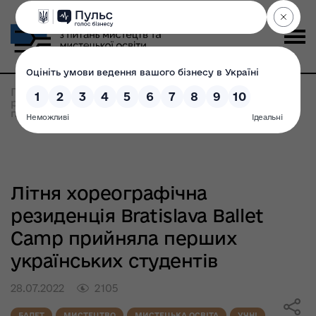
Головна
>
Всі новини
>
Літня хореографічна
резиденція Bratislava Ballet Camp прийняла
перших українських студентів
Літня хореографічна
резиденція Bratislava Ballet
Camp прийняла перших
українських студентів
28.07.2022
2105
БАЛЕТ
МИСТЕЦТВО
МИСТЕЦЬКА ОСВІТА
УЧНІ