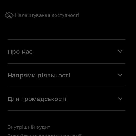
Налаштування доступності
Про нас
Місія і візія
Напрями діяльності
Команда
Вакансії
Мистецтво
Стажування
Для громадськості
Мистецька освіта
Звернення громадян
Громадська рада
Внутрішній аудит
Консультації з громадськістю