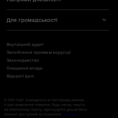
Команда
Вакансії
Мистецтво
Стажування
Для громадськості
Мистецька освіта
Звернення громадян
Громадська рада
Внутрішній аудит
Консультації з громадськістю
Запобігання проявам корупції
Доступ до публічної інформації
Законодавство
Безоплатна первинна правнича допомога
Очищення влади
Відкриті дані
© 2021 Сайт знаходиться в тестовому режимі.
У разі виявлення помилок, будь ласка, пишіть
на електронну пошту:
agency@arts.gov.ua
Весь
контент доступний за ліцензією
Creative