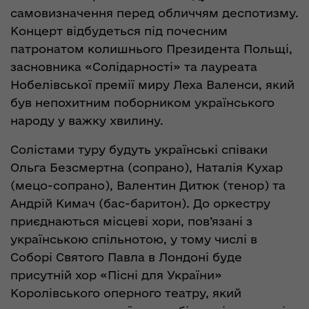
самовизначення перед обличчям деспотизму.
Концерт відбудеться під почесним
патронатом колишнього Президента Польщі,
засновника «Солідарності» та лауреата
Нобелівської премії миру Леха Валенси, який
був непохитним поборником українського
народу у важку хвилину.
Солістами туру будуть українські співаки
Ольга Безсмертна (сопрано), Наталія Кухар
(мецо-сопрано), Валентин Дитюк (тенор) та
Андрій Кимач (бас-баритон). До оркестру
приєднаються місцеві хори, пов’язані з
українською спільнотою, у тому числі в
Соборі Святого Павла в Лондоні буде
присутній хор «Пісні для України»
Королівського оперного театру, який