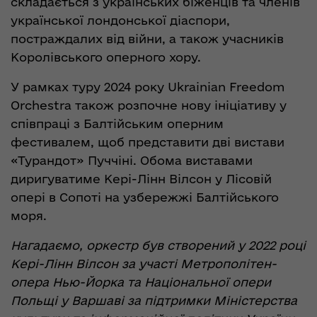
складається з українських біженців та членів
української лондонської діаспори,
постраждалих від війни, а також учасників
Королівського оперного хору.
У рамках туру 2024 року Ukrainian Freedom
Orchestra також розпочне нову ініціативу у
співпраці з Балтійським оперним
фестивалем, щоб представити дві вистави
«Турандот» Пуччіні. Обома виставами
диригуватиме Кері-Лінн Вілсон у Лісовій
опері в Сопоті на узбережжі Балтійського
моря.
Нагадаємо, оркестр був створений у 2022 році
Кері-Лінн Вілсон за участі Метрополітен-
опера Нью-Йорка та Національної опери
Польщі у Варшаві за підтримки Міністерства