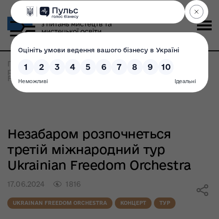
Головна
>
Всі новини
>
Незабаром
розпочнеться третій міжнародний тур Ukrainian
Freedom Orchestra
Незабаром розпочнеться
третій міжнародний тур
Ukrainian Freedom Orchestra
17.06.2024
1816
UKRAINAN FREEDOM ORCHESTRA
КОНЦЕРТ
ТУР