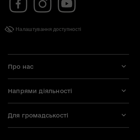
Налаштування доступності
Про нас
Місія і візія
Напрями діяльності
Команда
Вакансії
Мистецтво
Стажування
Для громадськості
Мистецька освіта
Звернення громадян