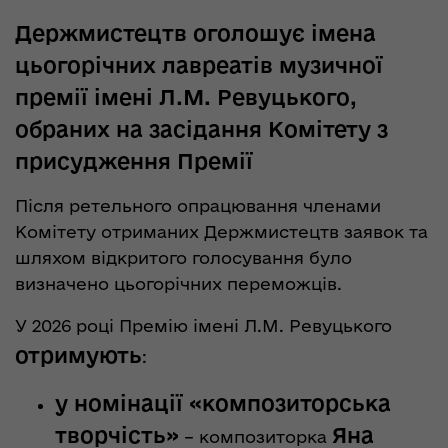
Держмистецтв оголошує імена
цьогорічних лавреатів музичної
премії імені Л.М. Ревуцького,
обраних на засідання Комітету з
присудження Премії
Після ретельного опрацювання членами
Комітету отриманих Держмистецтв заявок та
шляхом відкритого голосування було
визначено цьогорічних переможців.
У 2026 році Премію імені Л.М. Ревуцького
отримують
:
у номінації «композиторська
творчість»
Яна
– композиторка