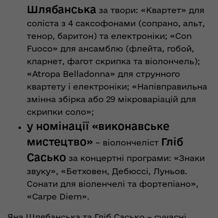
Шлябанська
за твори: «Квартет» для
соліста з 4 саксофонами (сопрано, альт,
тенор, баритон) та електроніки; «Con
Fuoco» для ансамблю (флейта, гобой,
кларнет, фагот скрипка та віолончель);
«Atropa Belladonna» для струнного
квартету і електроніки; «Напівправильна
змінна збірка або 29 мікроваріацій для
скрипки соло»;
у номінації «виконавське
мистецтво»
Гліб
– віолончеліст
Сасько
за концертні програми: «Знаки
звуку», «Бетховен, Дебюссі, Луньов.
Сонати для віоленчелі та фортепіано»,
«Carpe Diem».
Яна Шлябанська та Гліб Сасько – сучасні