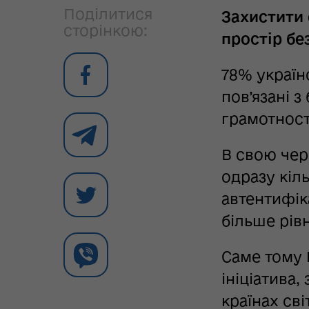
Поділитися
Захистити 
сторінкою:
простір бе
78% україн
пов’язані з
грамотност
В свою че
одразу кіл
автентифік
більше рівн
Саме тому
ініціатива
країнах св