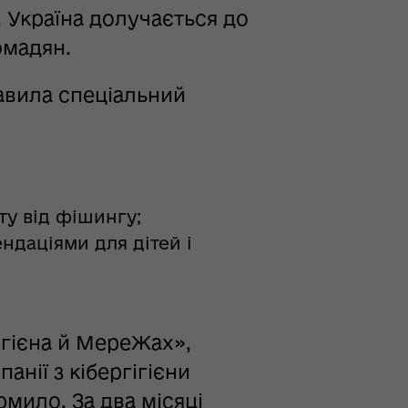
 Україна долучається до
омадян.
тавила спеціальний
сту від фішингу;
ндаціями для дітей і
ігієна й МереЖах»,
анії з кібергігієни
рмило. За два місяці