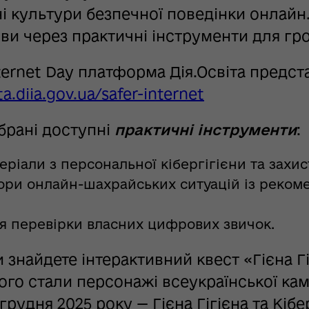
 культури безпечної поведінки онлайн.
тиви через практичні інструменти для гр
nternet Day платформа Дія.Освіта предс
ta.diia.gov.ua/safer-internet
ібрані доступні
практичні інструменти
:
серіали з персональної кібергігієни та захи
ори онлайн-шахрайських ситуацій із рекоме
ля перевірки власних цифрових звичок.
и знайдете інтерактивний квест «Гієна Г
го стали персонажі всеукраїнської камп
рудня 2025 року — Гієна Гігієна та Кібе