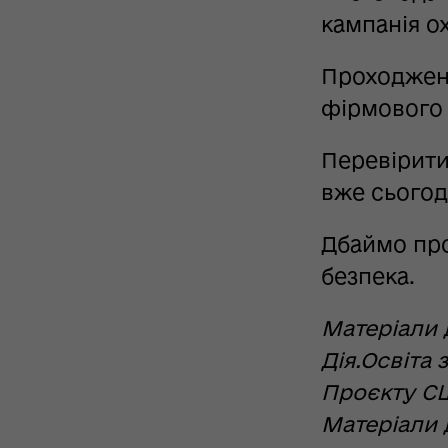
кампанія о
Проходженн
фірмового 
Перевірити
вже сьогод
Дбаймо про
безпека.
Матеріали 
Дія.Освіта 
Проєкту СШ
Матеріали 