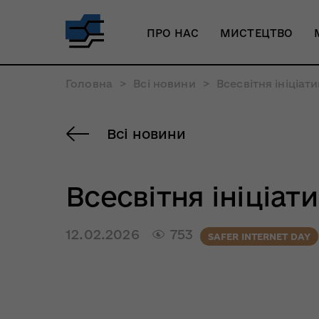
ПРО НАС
МИСТЕЦТВО
Головна
>
Всі новини
>
Всесвітня ініціати
Всі новини
Всесвітня ініціати
12.02.2026
753
SAFER INTERNET DAY