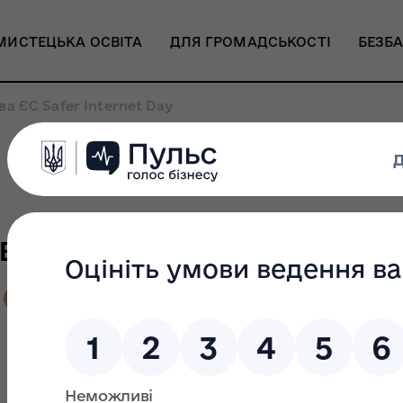
МИСТЕЦЬКА ОСВІТА
ДЛЯ ГРОМАДСЬКОСТІ
БЕЗБА
ва ЄС Safer Internet Day
ва ЄС Safer Internet Da
ДЕНЬ БЕЗПЕЧНОГО ІНТЕРНЕТУ
ДІЯ.ОСВІТА