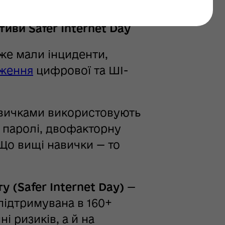
а зробити цифровий
тиви Safer Internet Day
уже мали інциденти,
ження
цифрової та ШІ-
вичками використовують
і паролі, двофакторну
Що вищі навички — то
 (Safer Internet Day)
—
підтримувана в 160+
і ризиків, а й на