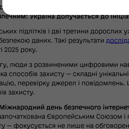
свої дані, уникнути онлайн-ризиків т
зпечним: Україна долучається до ініціа
ських підлітків і дві третини дорослих 
 безпекою даних. Такі результати
дослід
і 2025 року.
ргу, люди з розвиненими цифровими на
ька способів захисту — складні унікальн
ацію, перевірку джерел і повідомлень. 
ів захисту.
Міжнародний день безпечного інтернету
, започаткована Європейським Союзом і 
іту — фокусується не лише на обговоренн