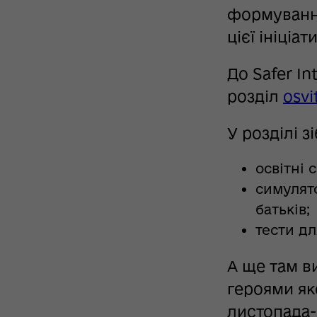
формуванні
цієї ініціа
До Safer I
розділ
osvi
У розділі з
освітні 
симулят
батьків;
тести д
А ще там в
героями яко
листопада-г