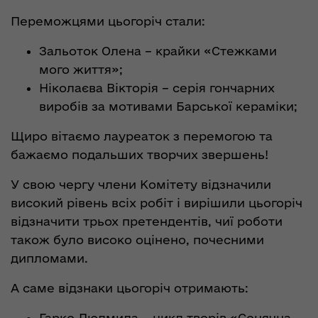
Переможцями цьогоріч стали:
Зальоток Олена – крайки «Стежками
мого життя»;
Ніколаєва Вікторія – серія гончарних
виробів за мотивами Барської кераміки;
Щиро вітаємо лауреаток з перемогою та
бажаємо подальших творчих звершень!
У свою чергу члени Комітету відзначили
високий рівень всіх робіт і вирішили цьогоріч
відзначити трьох претендентів, чиї роботи
також було високо оцінено, почесними
дипломами.
А саме відзнаки цьогоріч отримають:
Гарко Людмила – цикл творів «Сонячна