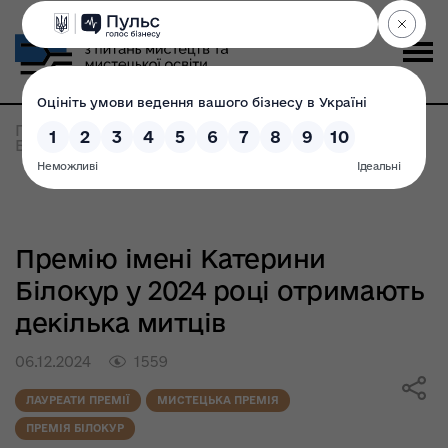
Головна
>
Всі новини
>
Премію імені Катерини
Білокур у 2024 році отримають декілька митців
Премію імені Катерини
Білокур у 2024 році отримають
декілька митців
06.12.2024
1559
ЛАУРЕАТИ ПРЕМІЇ
МИСТЕЦЬКА ПРЕМІЯ
ПРЕМІЯ БІЛОКУР