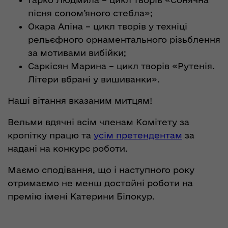
пісня солом’яного стебла»;
Окара Аліна – цикл творів у техніці
рельєфного орнаментального різьблення
за мотивами вибійки;
Саркісян Марина – цикл творів «Рутенія.
Літери вбрані у вишиванки».
Наші вітання вказаним митцям!
Вельми вдячні всім членам Комітету за
кропітку працю та
усім претендентам
за
надані на конкурс роботи.
Маємо сподівання, що і наступного року
отримаємо не менш достойні роботи на
премію імені Катерини Білокур.