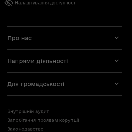
Налаштування доступності
Про нас
Місія і візія
Напрями діяльності
Команда
Вакансії
Мистецтво
Стажування
Для громадськості
Мистецька освіта
Звернення громадян
Громадська рада
Внутрішній аудит
Консультації з громадськістю
Запобігання проявам корупції
Доступ до публічної інформації
Законодавство