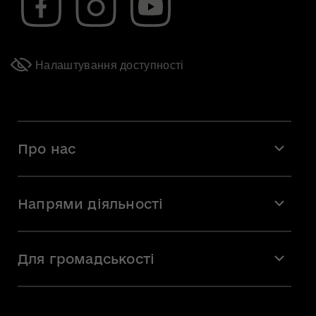
Налаштування доступності
Про нас
Місія і візія
Напрями діяльності
Команда
Вакансії
Мистецтво
Стажування
Для громадськості
Мистецька освіта
Звернення громадян