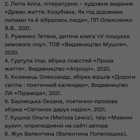
2. Люта Алла, літературно – художнє видання
«Древо життя: Козубівка. Як під дідовими
липами та й зібрались люди», ПП Олексієнко
В.В., 2021.
3. Руменко Тетяна, дитяча книга «У пошуках
зимового сну», ТОВ «Видавництво Мушля»,
2020.
4. Гургула Ігор, збірка повістей «Проза
життя», Видавництво «Апріорі», 2020.
5. Козинець Олександр, збірка віршів «Дороги
світла : поетичний календар», Видавництво
ЛА «Піраміда», 2021.
6. Барнецька Оксана, поетично-прозова
збірка «Світанок дарує надію», 2021.
7. Кушнір Ольги (Melissa Lewis), твір «Мамині
руки», оприлюднено на сайті автора
8. Жук Валентина (Валентина Попелюшка),