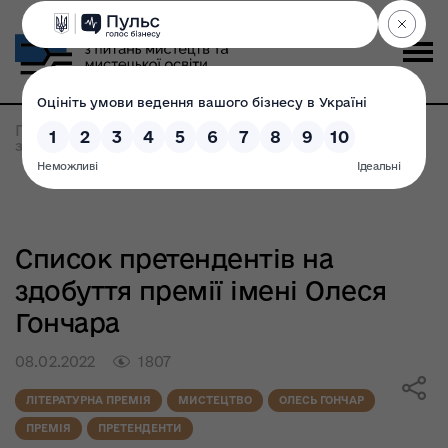
Головна
>
Всі новини
>
Список претендентів на
здобуття премії імені Олеся Гончара
Список претендентів на
здобуття премії імені Олеся
Гончара
08.02.2022
1807
ЛІТЕРАТУРНА ПРЕМІЯ
МИСТЕЦТВО
ОЛЕСЬ ГОНЧАР
ПРЕМІЯ
ПРЕТЕНДЕНТИ