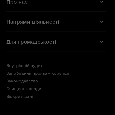
Про нас
Місія і візія
Напрями діяльності
Команда
Вакансії
Мистецтво
Стажування
Для громадськості
Мистецька освіта
Звернення громадян
Громадська рада
Внутрішній аудит
Консультації з громадськістю
Запобігання проявам корупції
Доступ до публічної інформації
Законодавство
Безоплатна первинна правнича допомога
Очищення влади
Відкриті дані