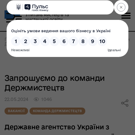
Головна
>
Всі новини
>
Запрошуємо до команди
Держмистецтв
Запрошуємо до команди
Держмистецтв
22.05.2024
1046
ВАКАНСІЇ
КОМАНДА ДЕРЖМИСТЕЦТВ
Державне агентство України з