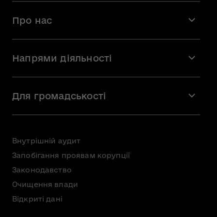
Про нас
Місія і візія
Напрями діяльності
Команда
Вакансії
Мистецтво
Стажування
Для громадськості
Мистецька освіта
Звернення громадян
Громадська рада
Внутрішній аудит
Консультації з громадськістю
Запобігання проявам корупції
Доступ до публічної інформації
Законодавство
Безоплатна первинна правнича допомога
Очищення влади
Відкриті дані