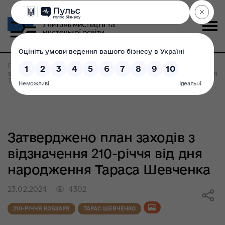
Головна
>
Всі новини
>
Затверджено план
заходів з відзначення 210-річчя від дня народження
Тараса Шевченка
Затверджено план заходів з
відзначення 210-річчя від дня
народження Тараса Шевченка
23.02.2024
4302
210-РІЧЧЯ КОБЗАРЯ
ТАРАС ШЕВЧЕНКО