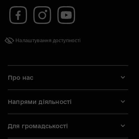
Налаштування доступності
Про нас
Місія і візія
Напрями діяльності
Команда
Вакансії
Мистецтво
Стажування
Для громадськості
Мистецька освіта