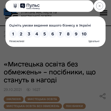
Головна
>
Безбар'єрність
>
«Мистецька освіта
без обмежень» - посібники, що стануть в нагоді
«Мистецька освіта без
обмежень» – посібники, що
стануть в нагоді
29.10.2021
1627
ІНКЛЮЗІЯ
МИСТЕЦЬКА ОСВІТА
МИСТЕЦЬКА ОСВІТА БЕЗ ОБМЕЖЕНЬ
ПОСІБНИКИ