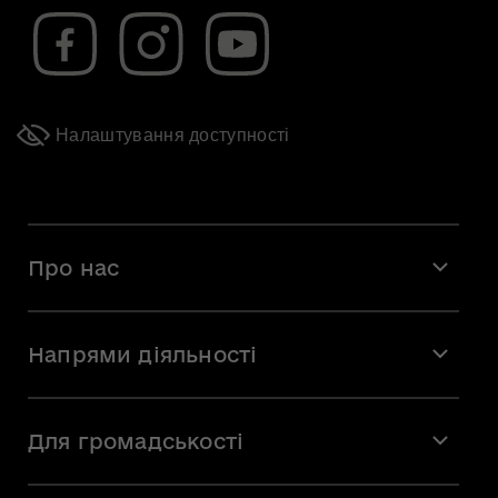
Налаштування доступності
Про нас
Місія і візія
Напрями діяльності
Команда
Вакансії
Мистецтво
Стажування
Для громадськості
Мистецька освіта