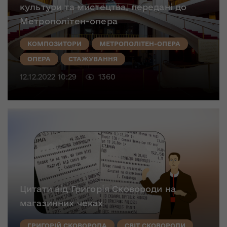
культури та мистецтва, передані до
Метрополітен-опера
КОМПОЗИТОРИ
МЕТРОПОЛІТЕН-ОПЕРА
ОПЕРА
СТАЖУВАННЯ
12.12.2022 10:29
1360
Цитати від Григорія Сковороди на
магазинних чеках
ГРИГОРІЙ СКОВОРОДА
СВІТ СКОВОРОДИ