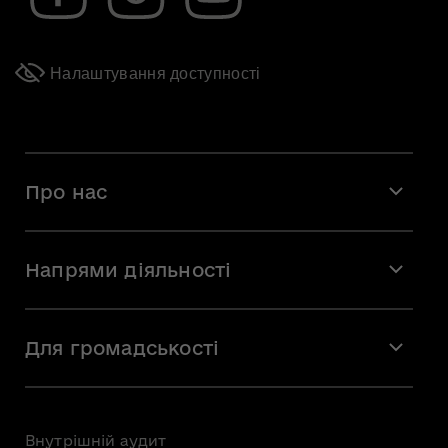
Налаштування доступності
Про нас
Місія і візія
Напрями діяльності
Команда
Вакансії
Мистецтво
Стажування
Для громадськості
Мистецька освіта
Звернення громадян
Громадська рада
Внутрішній аудит