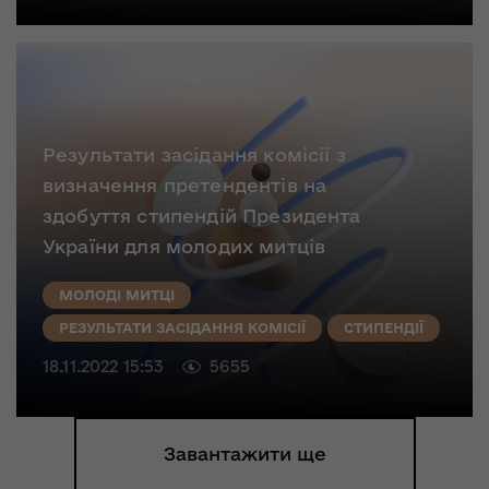
Результати засідання комісії з
визначення претендентів на
здобуття стипендій Президента
України для молодих митців
МОЛОДІ МИТЦІ
РЕЗУЛЬТАТИ ЗАСІДАННЯ КОМІСІЇ
СТИПЕНДІЇ
18.11.2022 15:53
5655
Завантажити ще