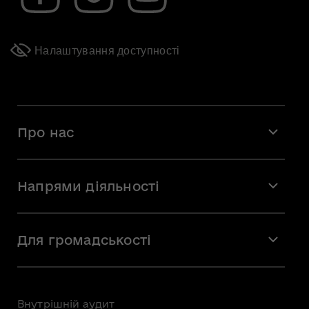
Налаштування доступності
Про нас
Місія і візія
Напрями діяльності
Команда
Вакансії
Мистецтво
Стажування
Для громадськості
Мистецька освіта
Звернення громадян
Громадська рада
Внутрішній аудит