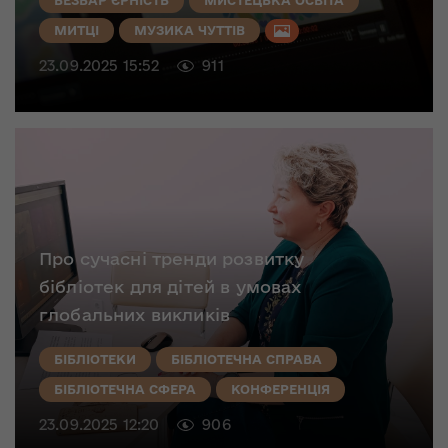
БЕЗБАР`ЄРНІСТЬ
МИСТЕЦЬКА ОСВІТА
МИТЦІ
МУЗИКА ЧУТТІВ
23.09.2025 15:52
911
Про сучасні тренди розвитку
бібліотек для дітей в умовах
глобальних викликів
БІБЛІОТЕКИ
БІБЛІОТЕЧНА СПРАВА
БІБЛІОТЕЧНА СФЕРА
КОНФЕРЕНЦІЯ
23.09.2025 12:20
906