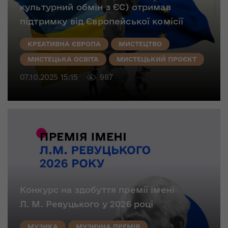
культурний обмін з ЄС) отримав
підтримку від Європейської комісії
КРЕАТИВНА ЄВРОПА
МИСТЕЦТВО
МИСТЕЦЬКА ОСВІТА
МИСТЕЦЬКИЙ ПРОЄКТ
07.10.2025 15:15
987
Конкурс на здобуття премії імені
Л. М. Ревуцького у 2026 році
МУЗИКА
МУЗИЧНА ПРЕМІЯ