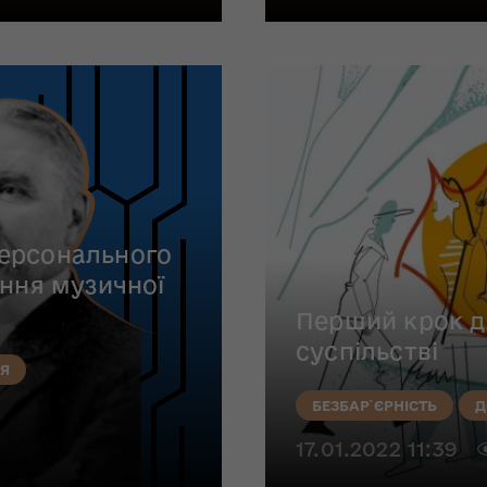
ерсонального
ення музичної
Перший крок дл
суспільстві
Я
БЕЗБАР`ЄРНІСТЬ
Д
17.01.2022 11:39