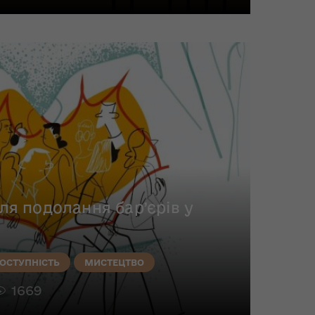
я подолання бар’єрів у
ОСТУПНІСТЬ
МИСТЕЦТВО
1669