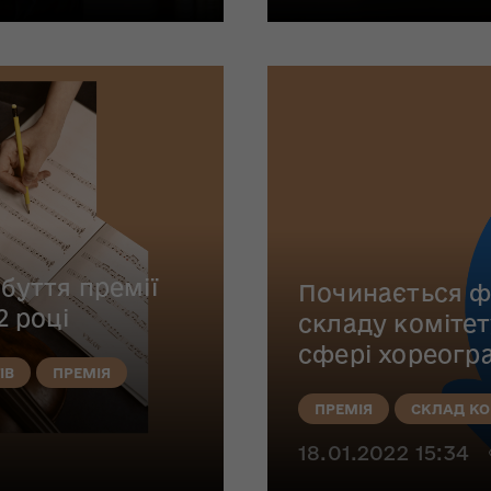
буття премії
Починається ф
2 році
складу комітет
сфері хореогр
ІВ
ПРЕМІЯ
ПРЕМІЯ
СКЛАД КО
18.01.2022 15:34