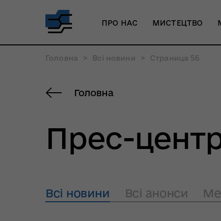
ПРО НАС
МИСТЕЦТВО
Головна
>
Всі новини
>
Страница 56
Головна
Прес-цент
Всі новини
Всі анонси
Ме