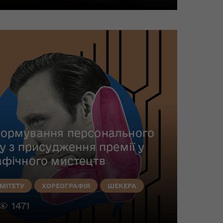
ормування персонального
у з присудження премії у
афічного мистецтв
МІТЕТУ
ХОРЕОГРАФІЯ
ШЕКЕРА
1471