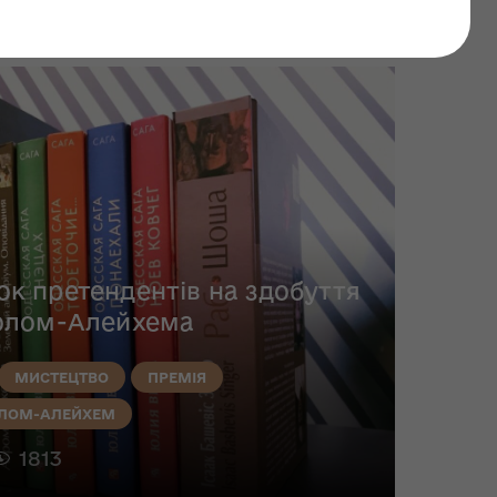
к претендентів на здобуття
Шолом-Алейхема
МИСТЕЦТВО
ПРЕМІЯ
ЛОМ-АЛЕЙХЕМ
1813