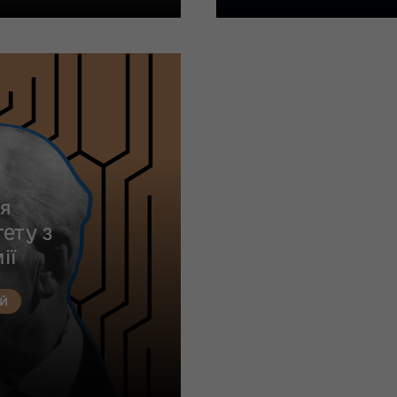
я
ету з
ії
Й