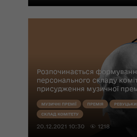
Розпочинається формуванн
персонального складу коміт
присудження музичної прем
МУЗИЧНІ ПРЕМІЇ
ПРЕМІЯ
РЕВУЦЬКИ
СКЛАД КОМІТЕТУ
20.12.2021 10:30
1218