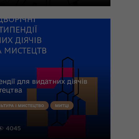
ндії для видатних діячів
тецтва
ЬТУРА І МИСТЕЦТВО
МИТЦІ
4045