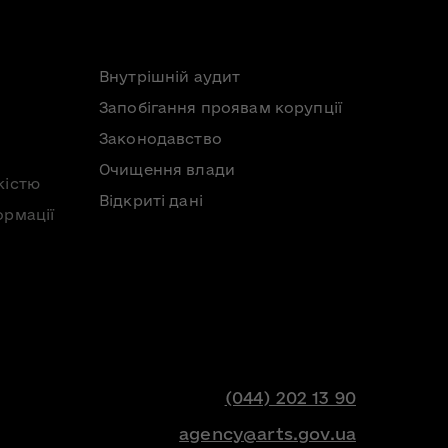
Внутрішній аудит
Запобігання проявам корупції
Законодавство
Очищення влади
кістю
Відкриті дані
ормації
(044) 202 13 90
agency@arts.gov.ua