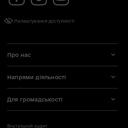
Налаштування доступності
Про нас
Місія і візія
Напрями діяльності
Команда
Вакансії
Мистецтво
Стажування
Для громадськості
Мистецька освіта
Звернення громадян
Громадська рада
Внутрішній аудит