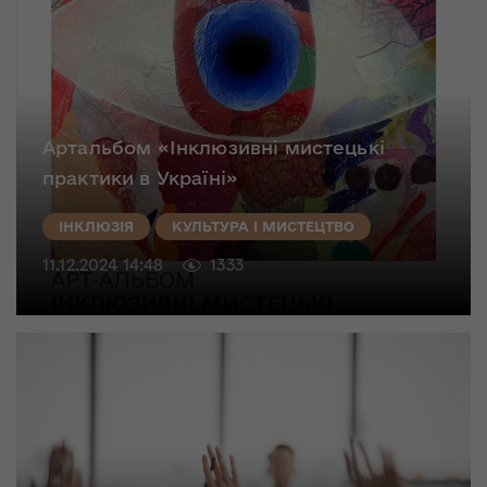
Артальбом «Інклюзивні мистецькі
практики в Україні»
ІНКЛЮЗІЯ
КУЛЬТУРА І МИСТЕЦТВО
11.12.2024 14:48
1333