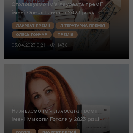
Оголошуємо ім’я лауреата премії
імені Олеся Гончара 2023 року
ЛАУРЕАТ ПРЕМІЇ
ЛІТЕРАТУРНА ПРЕМІЯ
ОЛЕСЬ ГОНЧАР
ПРЕМІЯ
03.04.2023 9:21
1436
Називаємо ім’я лауреата премії
імені Миколи Гоголя у 2023 році
ГОГОЛЬ
ЛАУРЕАТ ПРЕМІЇ