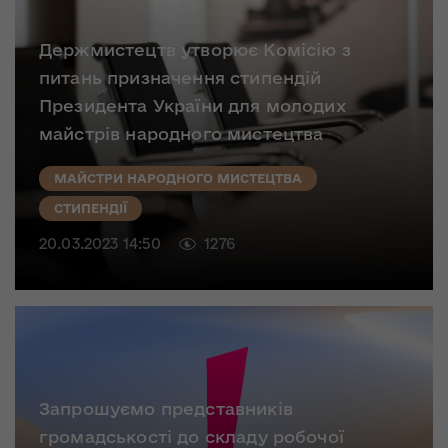
Держмистецтв утворює Комісію з
питань призначення стипендій
Президента України для молодих
майстрів народного мистецтва
МАЙСТРИ НАРОДНОГО МИСТЕЦТВА
СТИПЕНДІЇ
20.03.2023 14:50
1276
Запрошуємо представників
громадськості до складу робочої