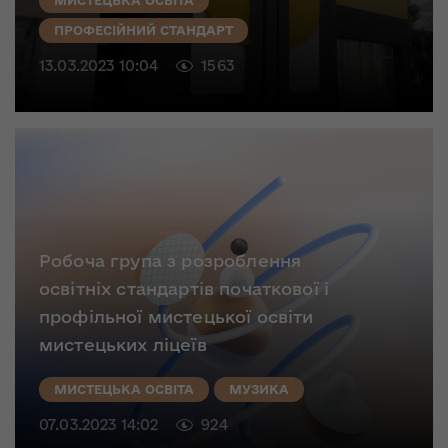
МИСТЕЦЬКА ОСВІТА
ПРОФЕСІЙНИЙ СТАНДАРТ
13.03.2023 10:04
1563
Робоча група з розроблення
освітніх стандартів початкової і
профільної мистецької освіти
мистецьких ліцеїв
МИСТЕЦЬКА ОСВІТА
МУЗИКА
07.03.2023 14:02
924