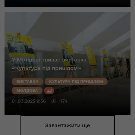
У Молдові триває виставка
«Культура під прицілом»
ВИСТАВКА
КУЛЬТУРА ПІД ПРИЦІЛОМ
МОЛДОВА
01.03.2023 9:56
1174
Завантажити ще