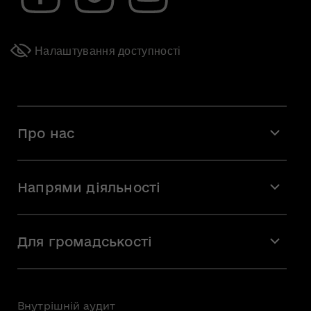
Налаштування доступності
Про нас
Місія і візія
Напрями діяльності
Команда
Вакансії
Мистецтво
Стажування
Для громадськості
Мистецька освіта
Звернення громадян
Громадська рада
Внутрішній аудит