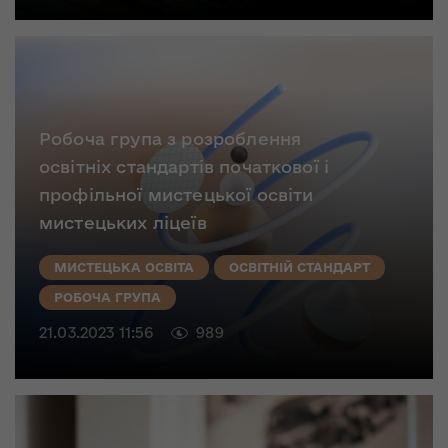
Робоча група з розроблення
освітніх стандартів початкової і
профільної мистецької освіти
мистецьких ліцеїв
МИСТЕЦЬКА ОСВІТА
ОСВІТНІЙ СТАНДАРТ
РОБОЧА ГРУПА
21.03.2023 11:56
989