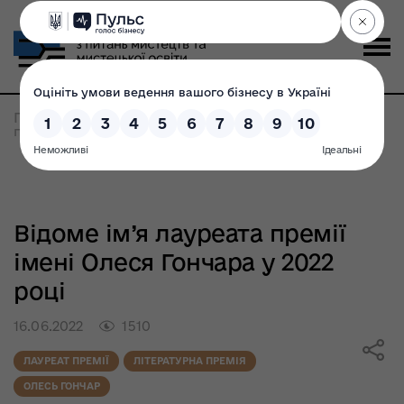
Головна
>
Всі новини
>
Відоме ім'я лауреата
премії імені Олеся Гончара у 2022 році
Відоме ім’я лауреата премії
імені Олеся Гончара у 2022
році
16.06.2022
1510
ЛАУРЕАТ ПРЕМІЇ
ЛІТЕРАТУРНА ПРЕМІЯ
ОЛЕСЬ ГОНЧАР