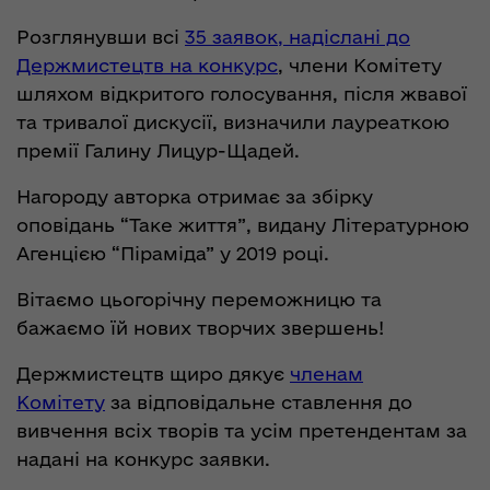
Розглянувши всі
35 заявок, надіслані до
Держмистецтв на конкурс
, члени Комітету
шляхом відкритого голосування, після жвавої
та тривалої дискусії, визначили лауреаткою
премії Галину Лицур-Щадей.
Нагороду авторка отримає за збірку
оповідань “Таке життя”, видану Літературною
Агенцією “Піраміда” у 2019 році.
Вітаємо цьогорічну переможницю та
бажаємо їй нових творчих звершень!
Держмистецтв щиро дякує
членам
Комітету
за відповідальне ставлення до
вивчення всіх творів та усім претендентам за
надані на конкурс заявки.