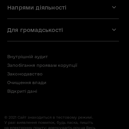
Місія і візія
Напрями діяльності
Команда
Вакансії
Мистецтво
Стажування
Для громадськості
Мистецька освіта
Звернення громадян
Громадська рада
Внутрішній аудит
Консультації з громадськістю
Запобігання проявам корупції
Доступ до публічної інформації
Законодавство
Безоплатна первинна правнича допомога
Очищення влади
Відкриті дані
© 2021 Сайт знаходиться в тестовому режимі.
У разі виявлення помилок, будь ласка, пишіть
на електронну пошту:
agency@arts.gov.ua
Весь