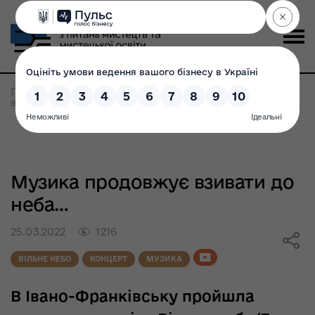
Головна
>
Всі новини
>
Музика продовжує
взивати до неба...
Музика продовжує взивати до
неба…
25.03.2022
1216
ВІЛЬНЕ НЕБО
КОНЦЕРТ
МУЗИКА
В Івано-Франківську пройшла