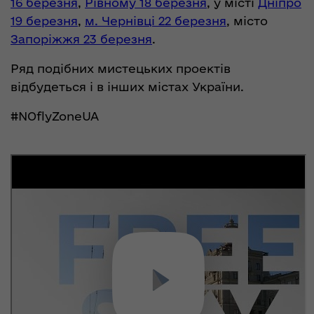
16 березня
,
Рівному 18 березня
, у місті
Дніпро
19 березня
,
м. Чернівці 22 березня
, місто
Запоріжжя 23 березня
.
Ряд подібних мистецьких проектів
відбудеться і в інших містах України.
#NOflyZoneUA