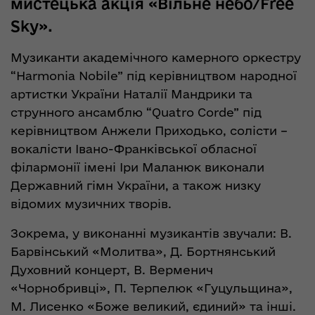
мистецька акція «Вільне небо/Free
Sky».
Музиканти академічного камерного оркестру
“Harmonia Nobile” під керівництвом народної
артистки України Наталії Мандрики та
струнного ансамблю “Quatro Corde” під
керівництвом Анжели Приходько, солісти –
вокалісти Івано-Франківської обласної
філармонії імені Іри Маланюк виконали
Державний гімн України, а також низку
відомих музичних творів.
Зокрема, у виконанні музикантів звучали: В.
Барвінський «Молитва», Д. Бортнянський
Духовний концерт, В. Верменич
«Чорнобривці», П. Терпелюк «Гуцульщина»,
М. Лисенко «Боже великий, єдиний» та інші.