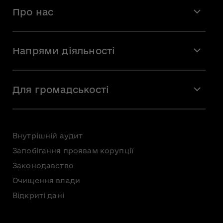
Про нас
Місія і візія
Напрями діяльності
Команда
Вакансії
Мистецтво
Стажування
Для громадськості
Мистецька освіта
Звернення громадян
Громадська рада
Внутрішній аудит
Консультації з громадськістю
Запобігання проявам корупції
Доступ до публічної інформації
Законодавство
Безоплатна первинна правнича допомога
Очищення влади
Відкриті дані