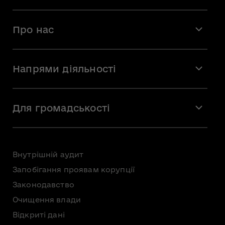
Про нас
Місія і візія
Напрями діяльності
Команда
Вакансії
Мистецтво
Стажування
Для громадськості
Мистецька освіта
Звернення громадян
Громадська рада
Внутрішній аудит
Консультації з громадськістю
Запобігання проявам корупції
Доступ до публічної інформації
Законодавство
Безоплатна первинна правнича допомога
Очищення влади
Відкриті дані